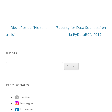
Navegación
←
Diez años de “Hic sunt
‘Security for Data Scientists’ en
de
trolls”
la PyDataBCN 2017
→
entradas
BUSCAR
B
u
s
c
REDES SOCIALES
a
r
Twitter
:
Instagram
Linkedin