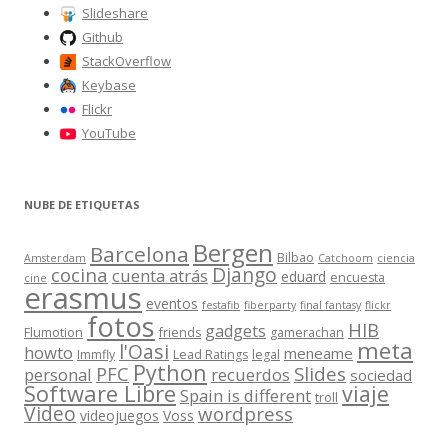
Slideshare
Github
StackOverflow
Keybase
Flickr
YouTube
NUBE DE ETIQUETAS
Bergen
Barcelona
Bilbao
Amsterdam
Catchoom
ciencia
Django
cocina
cuenta atrás
eduard
encuesta
cine
erasmus
eventos
festafib
fiberparty
final fantasy
flickr
fotos
HIB
gadgets
Flumotion
friends
gamerachan
meta
l'Oasi
howto
meneame
Immfly
Lead Ratings
legal
Python
Slides
PFC
personal
recuerdos
sociedad
Software Libre
viaje
Spain is different
troll
Video
wordpress
videojuegos
Voss