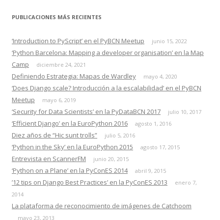
PUBLICACIONES MÁS RECIENTES
‘Introduction to PyScript’ en el PyBCN Meetup
junio 15, 2022
‘Python Barcelona: Mapping a developer organisation’ en la Map
Camp
diciembre 24, 2021
Definiendo Estrategia: Mapas de Wardley
mayo 4, 2020
‘Does Django scale? Introducción a la escalabilidad’ en el PyBCN
Meetup
mayo 6, 2019
‘Security for Data Scientists’ en la PyDataBCN 2017
julio 10, 2017
‘Efficient Django’ en la EuroPython 2016
agosto 1, 2016
Diez años de “Hic sunt trolls”
julio 5, 2016
‘Python in the Sky’ en la EuroPython 2015
agosto 17, 2015
Entrevista en ScannerFM
junio 20, 2015
‘Python on a Plane’ en la PyConES 2014
abril 9, 2015
’12 tips on Django Best Practices’ en la PyConES 2013
enero 7,
2014
La plataforma de reconocimiento de imágenes de Catchoom
mayo 23, 2013