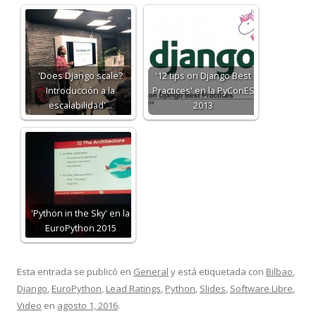
'Does Django scale?
'12 tips on Django Best
Introducción a la
Practices' en la PyConES
escalabilidad'…
2013
'Python in the Sky' en la
EuroPython 2015
Esta entrada se publicó en
General
y está etiquetada con
Bilbao
,
Django
,
EuroPython
,
Lead Ratings
,
Python
,
Slides
,
Software Libre
,
Video
en
agosto 1, 2016
.