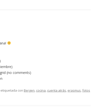
ñana!
)
ciembre)
ngrid (no comments)
en
 etiquetada con
Bergen
,
cocina
,
cuenta atrás
,
erasmus
,
fotos