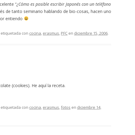
celente “
¿Cómo es posible escribir Japonés con un teléfono
epués de tanto seminario hablando de bio-cosas, hacen uno
ejor entiendo
 etiquetada con
cocina
,
erasmus
,
PFC
en
diciembre 15, 2006
.
late (cookies). He aquí la receta.
 etiquetada con
cocina
,
erasmus
,
fotos
en
diciembre 14,