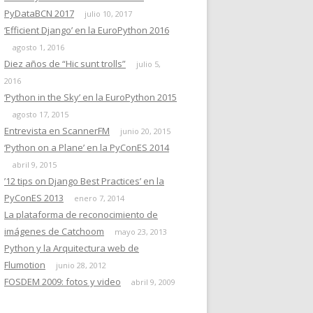
PyDataBCN 2017
julio 10, 2017
‘Efficient Django’ en la EuroPython 2016
agosto 1, 2016
Diez años de “Hic sunt trolls”
julio 5,
2016
‘Python in the Sky’ en la EuroPython 2015
agosto 17, 2015
Entrevista en ScannerFM
junio 20, 2015
‘Python on a Plane’ en la PyConES 2014
abril 9, 2015
’12 tips on Django Best Practices’ en la
PyConES 2013
enero 7, 2014
La plataforma de reconocimiento de
imágenes de Catchoom
mayo 23, 2013
Python y la Arquitectura web de
Flumotion
junio 28, 2012
FOSDEM 2009: fotos y video
abril 9, 2009