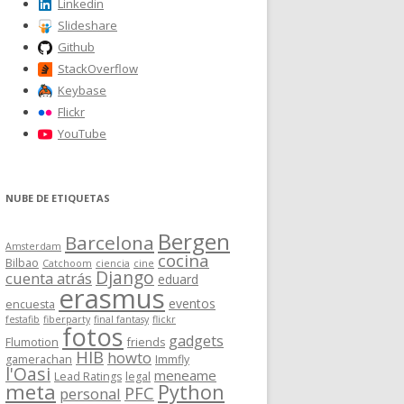
Linkedin
Slideshare
Github
StackOverflow
Keybase
Flickr
YouTube
NUBE DE ETIQUETAS
Bergen
Barcelona
Amsterdam
cocina
Bilbao
Catchoom
ciencia
cine
Django
cuenta atrás
eduard
erasmus
eventos
encuesta
festafib
fiberparty
final fantasy
flickr
fotos
gadgets
Flumotion
friends
HIB
howto
gamerachan
Immfly
l'Oasi
meneame
Lead Ratings
legal
meta
Python
PFC
personal