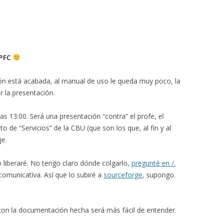
PFC
ón está acabada, al manual de uso le queda muy poco, la
r la presentación.
as 13:00. Será una presentación “contra” el profe, el
to de “Servicios” de la CBU (que son los que, al fin y al
je.
 liberaré. No tengo claro dónde colgarlo,
pregunté en /.
comunicativa. Así que lo subiré a
sourceforge
, supongo.
l, con la documentación hecha será más fácil de entender.