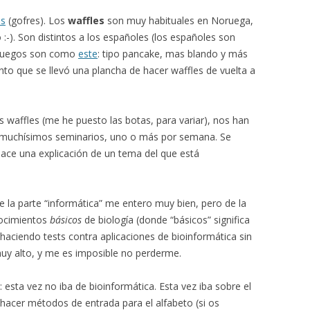
es
(gofres). Los
waffles
son muy habituales en Noruega,
 :-). Son distintos a los españoles (los españoles son
noruegos son como
este
: tipo pancake, mas blando y más
nto que se llevó una plancha de hacer waffles de vuelta a
waffles (me he puesto las botas, para variar), nos han
 a muchísimos seminarios, uno o más por semana. Se
hace una explicación de un tema del que está
de la parte “informática” me entero muy bien, pero de la
nocimientos
básicos
de biología (donde “básicos” significa
 haciendo tests contra aplicaciones de bioinformática sin
muy alto, y me es imposible no perderme.
 esta vez no iba de bioinformática. Esta vez iba sobre el
 hacer métodos de entrada para el alfabeto (si os