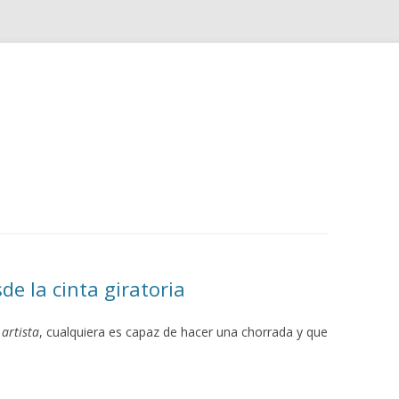
Saltar
al
contenido
e la cinta giratoria
o
artista
, cualquiera es capaz de hacer una chorrada y que