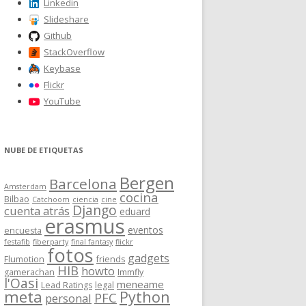
Linkedin
Slideshare
Github
StackOverflow
Keybase
Flickr
YouTube
NUBE DE ETIQUETAS
Bergen
Barcelona
Amsterdam
cocina
Bilbao
Catchoom
ciencia
cine
Django
cuenta atrás
eduard
erasmus
eventos
encuesta
festafib
fiberparty
final fantasy
flickr
fotos
gadgets
Flumotion
friends
HIB
howto
gamerachan
Immfly
l'Oasi
meneame
Lead Ratings
legal
meta
Python
PFC
personal