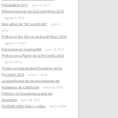
PyDataBCN 2017
julio 10, 2017
‘Efficient Django’ en la EuroPython 2016
agosto 1, 2016
Diez años de “Hic sunt trolls”
julio 5,
2016
‘Python in the Sky’ en la EuroPython 2015
agosto 17, 2015
Entrevista en ScannerFM
junio 20, 2015
‘Python on a Plane’ en la PyConES 2014
abril 9, 2015
’12 tips on Django Best Practices’ en la
PyConES 2013
enero 7, 2014
La plataforma de reconocimiento de
imágenes de Catchoom
mayo 23, 2013
Python y la Arquitectura web de
Flumotion
junio 28, 2012
FOSDEM 2009: fotos y video
abril 9, 2009