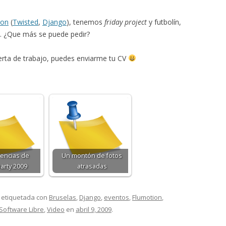
hon
(
Twisted
,
Django
), tenemos
friday project
y futbolín,
. ¿Que más se puede pedir?
oferta de trabajo, puedes enviarme tu CV
encias de
Un montón de fotos
arty 2009
atrasadas
 etiquetada con
Bruselas
,
Django
,
eventos
,
Flumotion
,
Software Libre
,
Video
en
abril 9, 2009
.