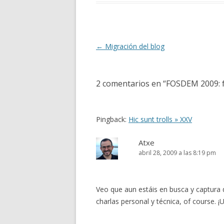
Navegación
←
Migración del blog
de
entradas
2 comentarios en “
FOSDEM 2009: f
Pingback:
Hic sunt trolls » XXV
Atxe
abril 28, 2009 a las 8:19 pm
Veo que aun estáis en busca y captura 
charlas personal y técnica, of course. ¡