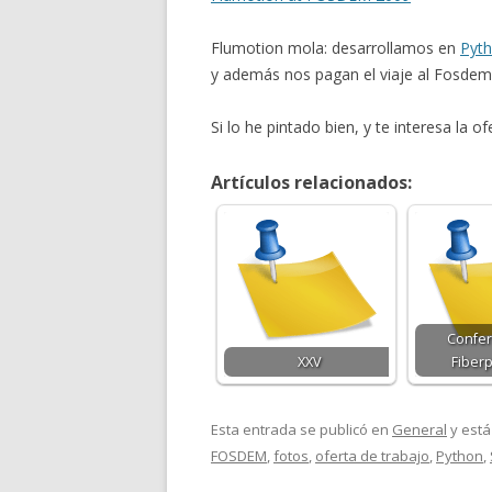
Flumotion mola: desarrollamos en
Pyt
y además nos pagan el viaje al Fosdem
Si lo he pintado bien, y te interesa la 
Artículos relacionados:
Confer
XXV
Fiberp
Esta entrada se publicó en
General
y está
FOSDEM
,
fotos
,
oferta de trabajo
,
Python
,