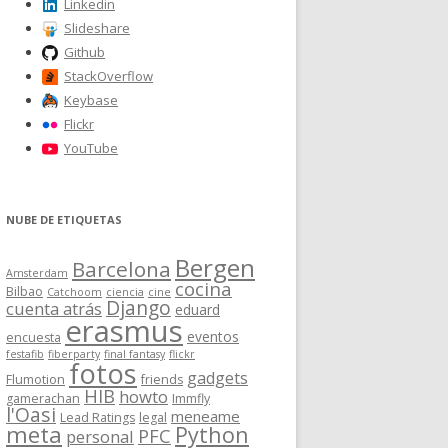
Linkedin
Slideshare
Github
StackOverflow
Keybase
Flickr
YouTube
NUBE DE ETIQUETAS
Bergen
Barcelona
Amsterdam
cocina
Bilbao
Catchoom
ciencia
cine
Django
cuenta atrás
eduard
erasmus
eventos
encuesta
festafib
fiberparty
final fantasy
flickr
fotos
gadgets
Flumotion
friends
HIB
howto
gamerachan
Immfly
l'Oasi
meneame
Lead Ratings
legal
meta
Python
PFC
personal