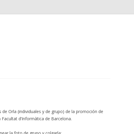
Saltar
al
contenido
de Orla (individuales y de grupo) de la promoción de
a Facultat d’Informàtica de Barcelona.
near la foto de grupo y colgarla: