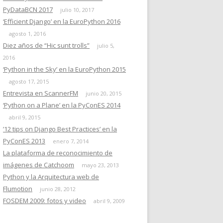
PyDataBCN 2017
julio 10, 2017
‘Efficient Django’ en la EuroPython 2016
agosto 1, 2016
Diez años de “Hic sunt trolls”
julio 5,
2016
‘Python in the Sky’ en la EuroPython 2015
agosto 17, 2015
Entrevista en ScannerFM
junio 20, 2015
‘Python on a Plane’ en la PyConES 2014
abril 9, 2015
’12 tips on Django Best Practices’ en la
PyConES 2013
enero 7, 2014
La plataforma de reconocimiento de
imágenes de Catchoom
mayo 23, 2013
Python y la Arquitectura web de
Flumotion
junio 28, 2012
FOSDEM 2009: fotos y video
abril 9, 2009