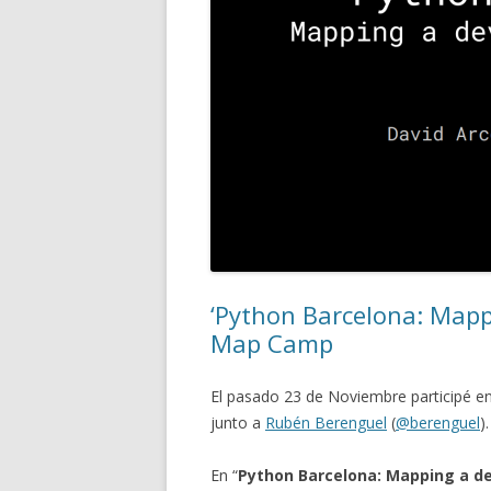
‘Python Barcelona: Mapp
Map Camp
El pasado 23 de Noviembre participé en 
junto a
Rubén Berenguel
(
@berenguel
).
En “
Python Barcelona: Mapping a de