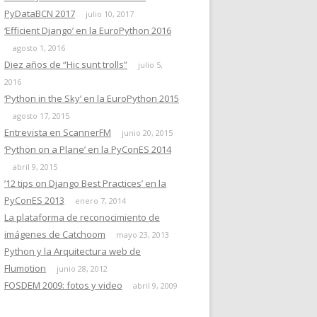
PyDataBCN 2017
julio 10, 2017
‘Efficient Django’ en la EuroPython 2016
agosto 1, 2016
Diez años de “Hic sunt trolls”
julio 5,
2016
‘Python in the Sky’ en la EuroPython 2015
agosto 17, 2015
Entrevista en ScannerFM
junio 20, 2015
‘Python on a Plane’ en la PyConES 2014
abril 9, 2015
’12 tips on Django Best Practices’ en la
PyConES 2013
enero 7, 2014
La plataforma de reconocimiento de
imágenes de Catchoom
mayo 23, 2013
Python y la Arquitectura web de
Flumotion
junio 28, 2012
FOSDEM 2009: fotos y video
abril 9, 2009