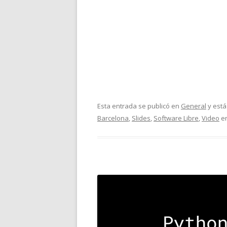
Esta entrada se publicó en
General
y está
Barcelona
,
Slides
,
Software Libre
,
Video
e