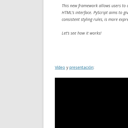
This new framework allows users to c
HTML’s interface. PyScript aims to g
consistent styling rules, is more expre
Let’s see how it works!
Vídeo
y
presentación
: