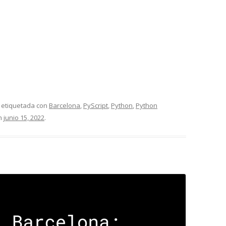
 etiquetada con
Barcelona
,
PyScript
,
Python
,
Python
n
junio 15, 2022
.