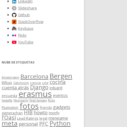
Linkedin
Slideshare
Github
StackOverflow
Keybase
Flickr
YouTube
NUBE DE ETIQUETAS
Bergen
Barcelona
Amsterdam
cocina
Bilbao
Catchoom
ciencia
cine
Django
cuenta atrás
eduard
erasmus
eventos
encuesta
festafib
fiberparty
final fantasy
flickr
fotos
gadgets
Flumotion
friends
HIB
howto
gamerachan
Immfly
l'Oasi
meneame
Lead Ratings
legal
meta
Python
PFC
personal