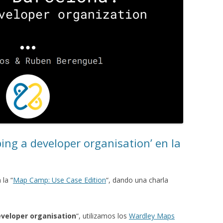
ing a developer organisation’ en la
la “
Map Camp: Use Case Edition
“, dando una charla
veloper organisation
“, utilizamos los
Wardley Maps