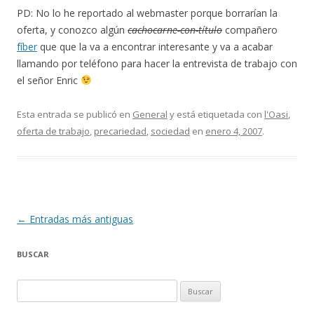
PD: No lo he reportado al webmaster porque borrarían la
oferta, y conozco algún
cachocarne-con-título
compañero
fíber
que que la va a encontrar interesante y va a acabar
llamando por teléfono para hacer la entrevista de trabajo con
el señor Enric
Esta entrada se publicó en
General
y está etiquetada con
l'Oasi
,
oferta de trabajo
,
precariedad
,
sociedad
en
enero 4, 2007
.
Navegación
←
Entradas más antiguas
de
BUSCAR
entradas
B
u