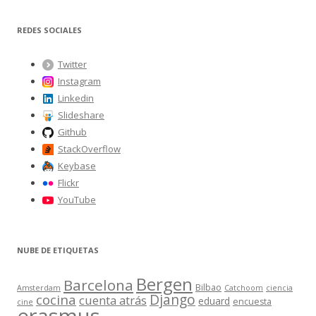
s
c
REDES SOCIALES
a
r
Twitter
:
Instagram
Linkedin
Slideshare
Github
StackOverflow
Keybase
Flickr
YouTube
NUBE DE ETIQUETAS
Bergen
Barcelona
Bilbao
Amsterdam
Catchoom
ciencia
Django
cocina
cuenta atrás
eduard
encuesta
cine