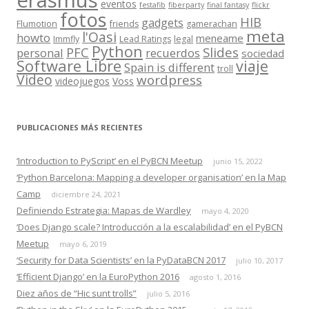
erasmus
eventos
festafib
fiberparty
final fantasy
flickr
fotos
HIB
gadgets
Flumotion
friends
gamerachan
meta
l'Oasi
howto
meneame
Immfly
Lead Ratings
legal
Python
Slides
PFC
personal
recuerdos
sociedad
Software Libre
viaje
Spain is different
troll
Video
wordpress
videojuegos
Voss
PUBLICACIONES MÁS RECIENTES
‘Introduction to PyScript’ en el PyBCN Meetup
junio 15, 2022
‘Python Barcelona: Mapping a developer organisation’ en la Map
Camp
diciembre 24, 2021
Definiendo Estrategia: Mapas de Wardley
mayo 4, 2020
‘Does Django scale? Introducción a la escalabilidad’ en el PyBCN
Meetup
mayo 6, 2019
‘Security for Data Scientists’ en la PyDataBCN 2017
julio 10, 2017
‘Efficient Django’ en la EuroPython 2016
agosto 1, 2016
Diez años de “Hic sunt trolls”
julio 5, 2016