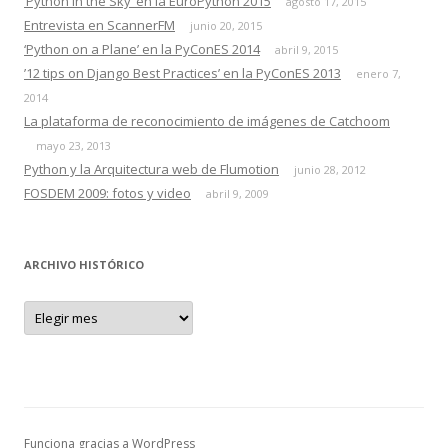
‘Python in the Sky’ en la EuroPython 2015
agosto 17, 2015
Entrevista en ScannerFM
junio 20, 2015
‘Python on a Plane’ en la PyConES 2014
abril 9, 2015
’12 tips on Django Best Practices’ en la PyConES 2013
enero 7,
2014
La plataforma de reconocimiento de imágenes de Catchoom
mayo 23, 2013
Python y la Arquitectura web de Flumotion
junio 28, 2012
FOSDEM 2009: fotos y video
abril 9, 2009
ARCHIVO HISTÓRICO
A
r
c
h
i
v
o
h
i
s
Funciona gracias a WordPress
t