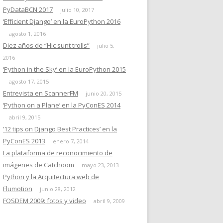
PyDataBCN 2017
julio 10, 2017
‘Efficient Django’ en la EuroPython 2016
agosto 1, 2016
Diez años de “Hic sunt trolls”
julio 5,
2016
‘Python in the Sky’ en la EuroPython 2015
agosto 17, 2015
Entrevista en ScannerFM
junio 20, 2015
‘Python on a Plane’ en la PyConES 2014
abril 9, 2015
’12 tips on Django Best Practices’ en la
PyConES 2013
enero 7, 2014
La plataforma de reconocimiento de
imágenes de Catchoom
mayo 23, 2013
Python y la Arquitectura web de
Flumotion
junio 28, 2012
FOSDEM 2009: fotos y video
abril 9, 2009