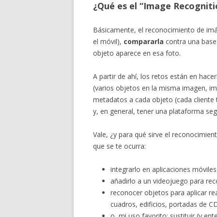
¿Qué es el “Image Recogniti
Básicamente, el reconocimiento de im
el móvil),
compararla
contra una base
objeto aparece en esa foto.
A partir de ahí, los retos están en hace
(varios objetos en la misma imagen, i
metadatos a cada objeto (cada cliente t
y, en general, tener una plataforma se
Vale, ¿y para qué sirve el reconocimie
que se te ocurra:
integrarlo en aplicaciones móvil
añadirlo a un videojuego para rec
reconocer objetos para aplicar re
cuadros, edificios, portadas de C
o, mi uso favorito: sustituir (y ent