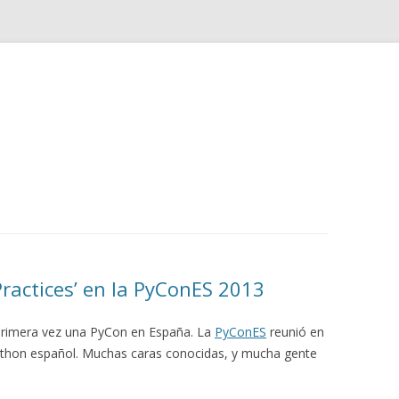
Saltar
al
contenido
Practices’ en la PyConES 2013
primera vez una PyCon en España. La
PyConES
reunió en
Python español. Muchas caras conocidas, y mucha gente