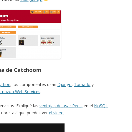
rma de Catchoom
ython
, los componentes usan
Django
,
Tornado
y
Amazon Web Services
.
ervicios. Expliqué las
ventajas de usar Redis
en el
NoSQL
tubre, así que puedes ver
el vídeo
: