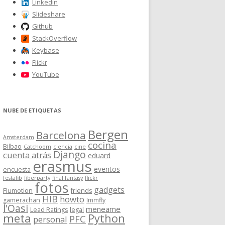
Linkedin
Slideshare
Github
StackOverflow
Keybase
Flickr
YouTube
NUBE DE ETIQUETAS
Bergen
Barcelona
Amsterdam
cocina
Bilbao
Catchoom
ciencia
cine
Django
cuenta atrás
eduard
erasmus
eventos
encuesta
festafib
fiberparty
final fantasy
flickr
fotos
gadgets
Flumotion
friends
HIB
howto
gamerachan
Immfly
l'Oasi
meneame
Lead Ratings
legal
meta
Python
PFC
personal