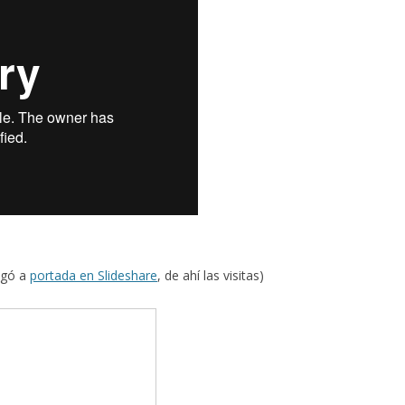
legó a
portada en Slideshare
, de ahí las visitas)