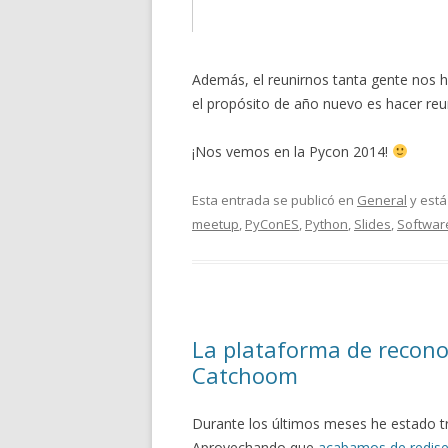
Además, el reunirnos tanta gente nos h
el propósito de año nuevo es hacer re
¡Nos vemos en la Pycon 2014!
Esta entrada se publicó en
General
y está
meetup
,
PyConES
,
Python
,
Slides
,
Software
La plataforma de recon
Catchoom
Durante los últimos meses he estado t
Aprovechando que
acabamos de redise