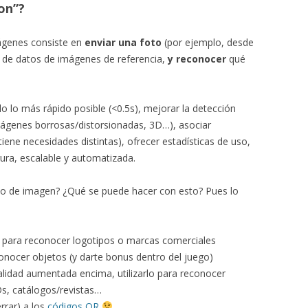
on”?
ágenes consiste en
enviar una foto
(por ejemplo, desde
 de datos de imágenes de referencia,
y reconocer
qué
rlo lo más rápido posible (<0.5s), mejorar la detección
mágenes borrosas/distorsionadas, 3D…), asociar
iene necesidades distintas), ofrecer estadísticas de uso,
gura, escalable y automatizada.
nto de imagen? ¿Qué se puede hacer con esto? Pues lo
es para reconocer logotipos o marcas comerciales
onocer objetos (y darte bonus dentro del juego)
alidad aumentada encima, utilizarlo para reconocer
Ds, catálogos/revistas…
errar) a los
códigos QR