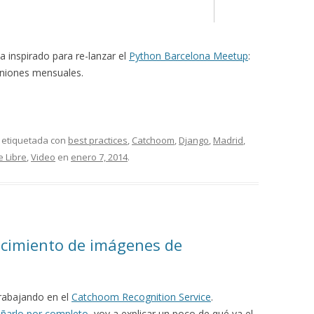
a inspirado para re-lanzar el
Python Barcelona Meetup
:
uniones mensuales.
 etiquetada con
best practices
,
Catchoom
,
Django
,
Madrid
,
 Libre
,
Video
en
enero 7, 2014
.
ocimiento de imágenes de
rabajando en el
Catchoom Recognition Service
.
ñarlo por completo
, voy a explicar un poco de qué va el