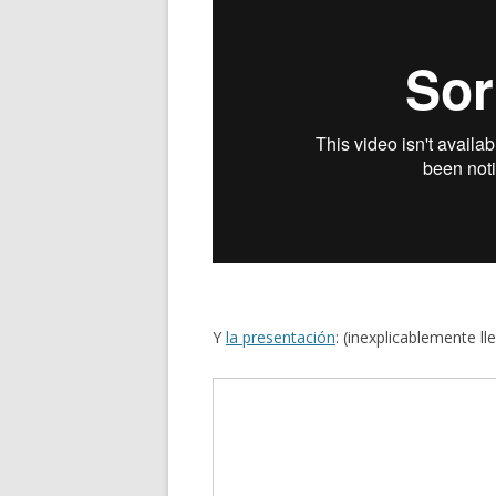
Y
la presentación
: (inexplicablemente l