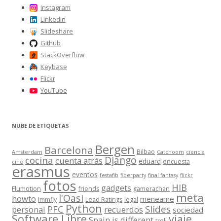
:
Instagram
Linkedin
Slideshare
Github
StackOverflow
Keybase
Flickr
YouTube
NUBE DE ETIQUETAS
Bergen
Barcelona
Bilbao
Amsterdam
Catchoom
ciencia
Django
cocina
cuenta atrás
eduard
encuesta
cine
erasmus
eventos
festafib
fiberparty
final fantasy
flickr
fotos
HIB
gadgets
Flumotion
friends
gamerachan
meta
l'Oasi
howto
meneame
Immfly
Lead Ratings
legal
Python
Slides
PFC
personal
recuerdos
sociedad
Software Libre
viaje
Spain is different
troll