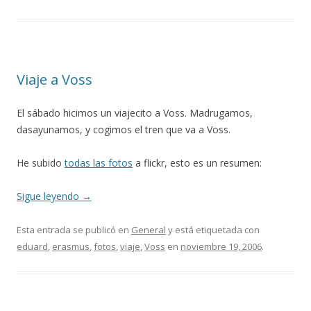
Viaje a Voss
El sábado hicimos un viajecito a Voss. Madrugamos,
dasayunamos, y cogimos el tren que va a Voss.
He subido
todas las fotos
a flickr, esto es un resumen:
Sigue leyendo
→
Esta entrada se publicó en
General
y está etiquetada con
eduard
,
erasmus
,
fotos
,
viaje
,
Voss
en
noviembre 19, 2006
.