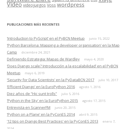
Video
wordpress
videojuegos
Voss
PUBLICACIONES MÁS RECIENTES
‘Introduction to PyScript’ en el PyBCN Meetup
junio 15, 2022
‘Python Barcelona: Mapping a developer organisation’ en la Map
Camp
diciembre 24, 2021
Definiendo Estrategia: Mapas de Wardley
mayo 4, 2020
‘Does Django scale? Introducción a la escalabilidad’ en el PyBCN
Meetup
mayo 6, 2019
‘Security for Data Scientists’ en la PyDataBCN 2017
julio 10, 2017
‘Efficient Django’ en la EuroPython 2016
agosto 1, 2016
Diez años de “Hic sunt trolls”
julio 5, 2016
‘Python in the Sky’ en la EuroPython 2015
agosto 17, 2015
Entrevista en ScannerFM
junio 20, 2015
‘Python on a Plane’ en la PyConES 2014
abril 9, 2015
’12 tips on Django Best Practices’ en la PyConES 2013
enero 7,
2014