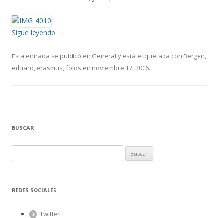
Sigue leyendo
→
Esta entrada se publicó en
General
y está etiquetada con
Bergen
,
eduard
,
erasmus
,
fotos
en
noviembre 17, 2006
.
BUSCAR
B
u
s
c
REDES SOCIALES
a
r
Twitter