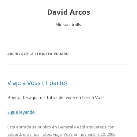
David Arcos
Hic sunt trolls
Saltar
al
contenido
ARCHIVO DE LA ETIQUETA:
EDUARD
Viaje a Voss (II parte)
Bueno, he aquí mis fotos del viaje en tren a Voss.
Sigue leyendo
→
Esta entrada se publicó en
General
y está etiquetada con
eduard
,
erasmus
,
fotos
,
viaje
,
Voss
en
noviembre 20, 2006
.