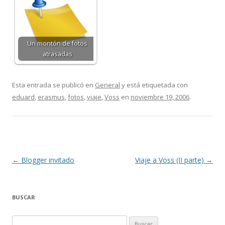
Un montón de fotos
atrasadas
Esta entrada se publicó en
General
y está etiquetada con
eduard
,
erasmus
,
fotos
,
viaje
,
Voss
en
noviembre 19, 2006
.
Navegación
←
Blogger invitado
Viaje a Voss (II parte)
→
de
entradas
BUSCAR
B