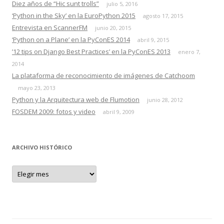
Diez años de “Hic sunt trolls”
julio 5, 2016
‘Python in the Sky’ en la EuroPython 2015
agosto 17, 2015
Entrevista en ScannerFM
junio 20, 2015
‘Python on a Plane’ en la PyConES 2014
abril 9, 2015
’12 tips on Django Best Practices’ en la PyConES 2013
enero 7,
2014
La plataforma de reconocimiento de imágenes de Catchoom
mayo 23, 2013
Python y la Arquitectura web de Flumotion
junio 28, 2012
FOSDEM 2009: fotos y video
abril 9, 2009
ARCHIVO HISTÓRICO
A
r
c
h
i
v
o
h