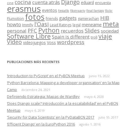
Django
cocina
cuenta atrás
eduard
encuesta
cine
erasmus
eventos
festafib
fiberparty
final fantasy
flickr
fotos
HIB
gadgets
Flumotion
friends
gamerachan
meta
l'Oasi
howto
meneame
Immfly
Lead Ratings
legal
Python
Slides
PFC
personal
recuerdos
sociedad
Software Libre
viaje
Spain is different
troll
Video
wordpress
videojuegos
Voss
PUBLICACIONES MÁS RECIENTES
‘Introduction to PyScript’ en el PyBCN Meetup
junio 15, 2022
‘Python Barcelona: Mapping a developer organisation’ en la Map
Camp
diciembre 24, 2021
Definiendo Estrategia: Mapas de Wardley
mayo 4, 2020
‘Does Django scale? Introducción a la escalabilidad’ en el PyBCN
Meetup
mayo 6, 2019
‘Security for Data Scientists’ en la PyDataBCN 2017
julio 10, 2017
‘Efficient Django’ en la EuroPython 2016
agosto 1, 2016