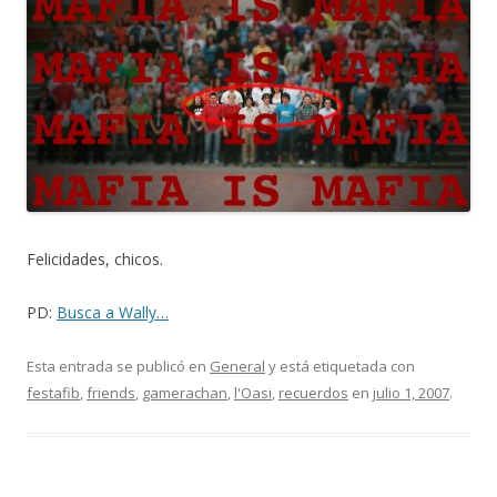
Felicidades, chicos.
PD:
Busca a Wally…
Esta entrada se publicó en
General
y está etiquetada con
festafib
,
friends
,
gamerachan
,
l'Oasi
,
recuerdos
en
julio 1, 2007
.