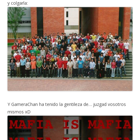
y colgarla:
Y GameraChan ha tenido la gentileza de… juzgad vosotros
mismos xD