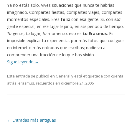
Ya no estás solo. Vives situaciones que nunca te habrías
imaginado. Compartes fiestas, compartes viajes, compartes
momentos especiales. Eres
feliz
con esa gente. Sí, con
esa
gente especial, en
ese
lugar lejano, en
ese
periodo de tiempo.
Tu
gente,
tu
lugar,
tu
momento: eso es
tu Erasmus
. Es
imposible explicar tu experiencia, por más fotos que cuelgues
en internet o más entradas que escribas; nadie va a
comprender una fracción de lo que has vivido.
Sigue leyendo
→
Esta entrada se publicó en
General
y está etiquetada con
cuenta
atrás
,
erasmus
,
recuerdos
en
diciembre 21, 2006
.
Navegación
←
Entradas más antiguas
de