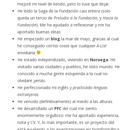
mejoré mi nivel de kendo, pero lo tuve que dejar.
He leído la Saga de la Fundación casi entera (solo
queda un tercio de
Preludio a la Fundación
, y
Hacia la
Fundación
). Me ha ayudado a reflexionar y me ha
aportado buenas ideas.
He empezado un
blog
la mar de majo, gracias al cual
he conseguido
ciertas cosas
que cualquier
A-List
envidiaría
He estado independizado, viviendo en
Noruega
. He
visitado varias ciudades y pueblos, he visto mundo. He
conocido a mucha gente estupenda a la cual no
olvidaré jamás.
He perfeccionado mi inglés y
practicado lenguas
extranjeras
.
He vencido (definitivamente) al miedo a las alturas.
He desarrollado un
PFC
del cual me siento
enormemente orgulloso: me ha aportado experiencia,
nota y CV. Y, lo más importante, es un proyecto útil:
está ayudando a las investigaciones en bioinformática