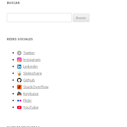
BUSCAR
entradas
B
u
s
c
REDES SOCIALES
a
r
Twitter
:
Instagram
Linkedin
Slideshare
Github
StackOverflow
Keybase
Flickr
YouTube