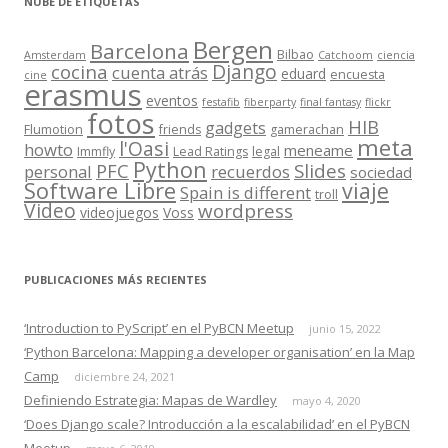
NUBE DE ETIQUETAS
Bergen
Barcelona
Bilbao
Amsterdam
Catchoom
ciencia
Django
cocina
cuenta atrás
eduard
encuesta
cine
erasmus
eventos
festafib
fiberparty
final fantasy
flickr
fotos
HIB
gadgets
Flumotion
friends
gamerachan
meta
l'Oasi
howto
meneame
Immfly
Lead Ratings
legal
Python
Slides
PFC
personal
recuerdos
sociedad
Software Libre
viaje
Spain is different
troll
Video
wordpress
videojuegos
Voss
PUBLICACIONES MÁS RECIENTES
‘Introduction to PyScript’ en el PyBCN Meetup
junio 15, 2022
‘Python Barcelona: Mapping a developer organisation’ en la Map
Camp
diciembre 24, 2021
Definiendo Estrategia: Mapas de Wardley
mayo 4, 2020
‘Does Django scale? Introducción a la escalabilidad’ en el PyBCN