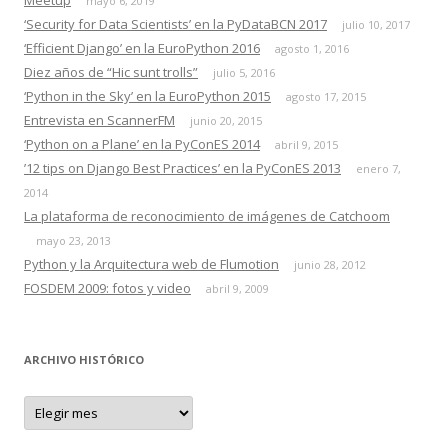
Meetup
mayo 6, 2019
‘Security for Data Scientists’ en la PyDataBCN 2017
julio 10, 2017
‘Efficient Django’ en la EuroPython 2016
agosto 1, 2016
Diez años de “Hic sunt trolls”
julio 5, 2016
‘Python in the Sky’ en la EuroPython 2015
agosto 17, 2015
Entrevista en ScannerFM
junio 20, 2015
‘Python on a Plane’ en la PyConES 2014
abril 9, 2015
’12 tips on Django Best Practices’ en la PyConES 2013
enero 7,
2014
La plataforma de reconocimiento de imágenes de Catchoom
mayo 23, 2013
Python y la Arquitectura web de Flumotion
junio 28, 2012
FOSDEM 2009: fotos y video
abril 9, 2009
ARCHIVO HISTÓRICO
A
r
c
h