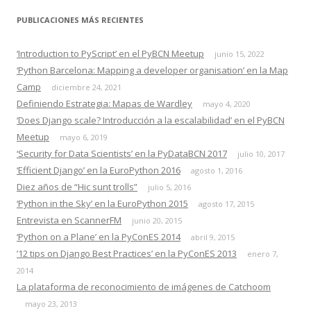
PUBLICACIONES MÁS RECIENTES
‘Introduction to PyScript’ en el PyBCN Meetup
junio 15, 2022
‘Python Barcelona: Mapping a developer organisation’ en la Map
Camp
diciembre 24, 2021
Definiendo Estrategia: Mapas de Wardley
mayo 4, 2020
‘Does Django scale? Introducción a la escalabilidad’ en el PyBCN
Meetup
mayo 6, 2019
‘Security for Data Scientists’ en la PyDataBCN 2017
julio 10, 2017
‘Efficient Django’ en la EuroPython 2016
agosto 1, 2016
Diez años de “Hic sunt trolls”
julio 5, 2016
‘Python in the Sky’ en la EuroPython 2015
agosto 17, 2015
Entrevista en ScannerFM
junio 20, 2015
‘Python on a Plane’ en la PyConES 2014
abril 9, 2015
’12 tips on Django Best Practices’ en la PyConES 2013
enero 7,
2014
La plataforma de reconocimiento de imágenes de Catchoom
mayo 23, 2013