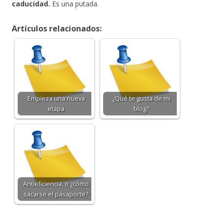
caducidad.
Es una putada.
Artículos relacionados:
Empieza una nueva
¿Qué te gusta de mi
etapa
blog?
Antieficiencia, o ¿cómo
sacarse el pasaporte?