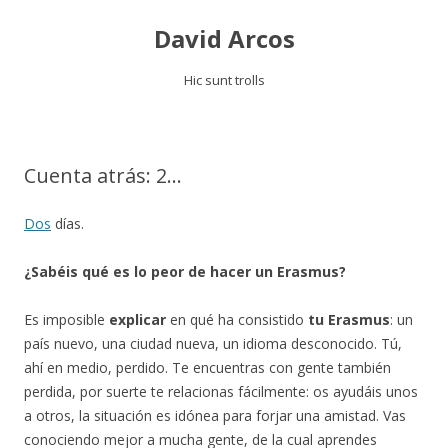
David Arcos
Hic sunt trolls
Saltar
al
contenido
Cuenta atrás: 2…
Dos
días.
¿Sabéis qué es lo peor de hacer un Erasmus?
Es imposible
explicar
en qué ha consistido
tu Erasmus
: un
país nuevo, una ciudad nueva, un idioma desconocido. Tú,
ahí en medio, perdido. Te encuentras con gente también
perdida, por suerte te relacionas fácilmente: os ayudáis unos
a otros, la situación es idónea para forjar una amistad. Vas
conociendo mejor a mucha gente, de la cual aprendes