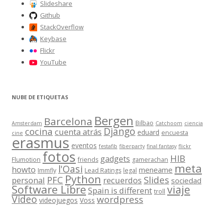
Slideshare
Github
StackOverflow
Keybase
Flickr
YouTube
NUBE DE ETIQUETAS
Bergen
Barcelona
Bilbao
Amsterdam
Catchoom
ciencia
Django
cocina
cuenta atrás
eduard
encuesta
cine
erasmus
eventos
festafib
fiberparty
final fantasy
flickr
fotos
HIB
gadgets
Flumotion
friends
gamerachan
meta
l'Oasi
howto
meneame
Immfly
Lead Ratings
legal
Python
Slides
PFC
personal
recuerdos
sociedad
Software Libre
viaje
Spain is different
troll
Video
wordpress
videojuegos
Voss