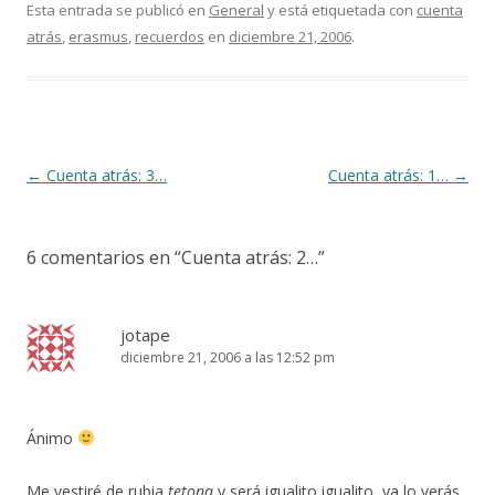
Esta entrada se publicó en
General
y está etiquetada con
cuenta
atrás
,
erasmus
,
recuerdos
en
diciembre 21, 2006
.
Navegación
←
Cuenta atrás: 3…
Cuenta atrás: 1…
→
de
entradas
6 comentarios en “
Cuenta atrás: 2…
”
jotape
diciembre 21, 2006 a las 12:52 pm
Ánimo
Me vestiré de rubia
tetona
y será igualito igualito, ya lo verás