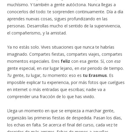
muchísimo. Y también a gente autóctona. Nunca llegas a
conocerlos del todo: te sorprenden continuamente. Día a día
aprendes nuevas cosas, sigues profundizando en las
personas. Desarrollas mucho el sentido de la supervivencia,
el compañerismo, y la amistad.
Ya no estás solo. Vives situaciones que nunca te habrías
imaginado. Compartes fiestas, compartes viajes, compartes
momentos especiales. Eres
feliz
con esa gente. Sí, con
esa
gente especial, en
ese
lugar lejano, en
ese
periodo de tiempo.
Tu
gente,
tu
lugar,
tu
momento: eso es
tu Erasmus
. Es
imposible explicar tu experiencia, por más fotos que cuelgues
en internet o más entradas que escribas; nadie va a
comprender una fracción de lo que has vivido.
Llega un momento en que se empieza a marchar gente,
organizáis las primeras fiestas de despedida. Pasan los días,
los echas en falta. Se acerca el final del curso, cada vez te
despides de más amigos. Echas de menos a aquellas