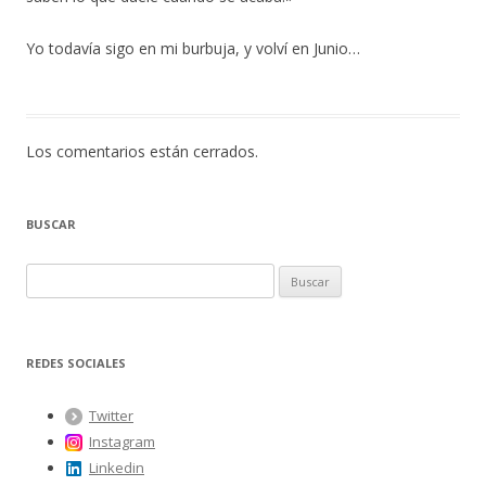
Yo todavía sigo en mi burbuja, y volví en Junio…
Los comentarios están cerrados.
BUSCAR
B
u
s
c
REDES SOCIALES
a
r
Twitter
:
Instagram
Linkedin