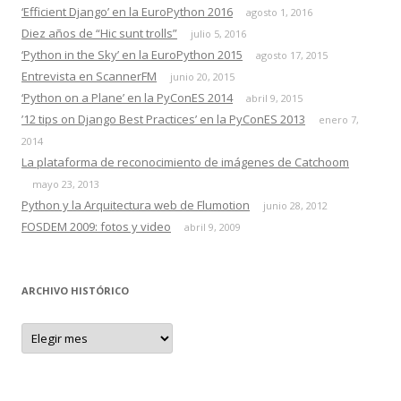
‘Efficient Django’ en la EuroPython 2016
agosto 1, 2016
Diez años de “Hic sunt trolls”
julio 5, 2016
‘Python in the Sky’ en la EuroPython 2015
agosto 17, 2015
Entrevista en ScannerFM
junio 20, 2015
‘Python on a Plane’ en la PyConES 2014
abril 9, 2015
’12 tips on Django Best Practices’ en la PyConES 2013
enero 7,
2014
La plataforma de reconocimiento de imágenes de Catchoom
mayo 23, 2013
Python y la Arquitectura web de Flumotion
junio 28, 2012
FOSDEM 2009: fotos y video
abril 9, 2009
ARCHIVO HISTÓRICO
A
r
c
h
i
v