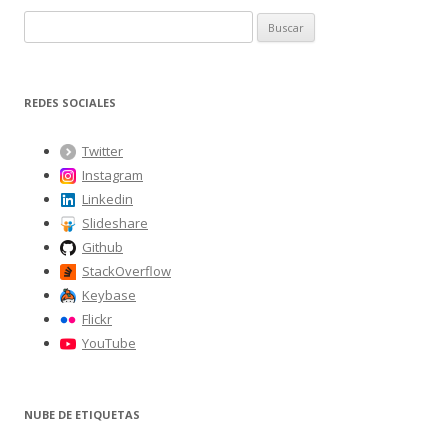
B
u
s
c
REDES SOCIALES
a
r
Twitter
:
Instagram
Linkedin
Slideshare
Github
StackOverflow
Keybase
Flickr
YouTube
NUBE DE ETIQUETAS