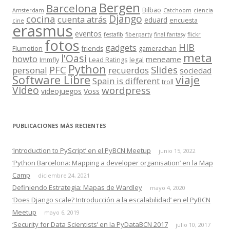
Bergen
Barcelona
Bilbao
Amsterdam
Catchoom
ciencia
Django
cocina
cuenta atrás
eduard
encuesta
cine
erasmus
eventos
festafib
fiberparty
final fantasy
flickr
fotos
HIB
gadgets
Flumotion
friends
gamerachan
meta
l'Oasi
howto
meneame
Immfly
Lead Ratings
legal
Python
Slides
PFC
personal
recuerdos
sociedad
Software Libre
viaje
Spain is different
troll
Video
wordpress
videojuegos
Voss
PUBLICACIONES MÁS RECIENTES
‘Introduction to PyScript’ en el PyBCN Meetup
junio 15, 2022
‘Python Barcelona: Mapping a developer organisation’ en la Map
Camp
diciembre 24, 2021
Definiendo Estrategia: Mapas de Wardley
mayo 4, 2020
‘Does Django scale? Introducción a la escalabilidad’ en el PyBCN
Meetup
mayo 6, 2019
‘Security for Data Scientists’ en la PyDataBCN 2017
julio 10, 2017