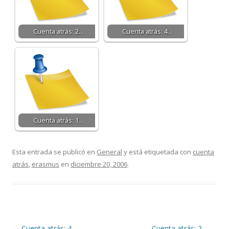
Cuenta atrás: 2…
Cuenta atrás: 4…
Cuenta atrás: 1…
Esta entrada se publicó en
General
y está etiquetada con
cuenta
atrás
,
erasmus
en
diciembre 20, 2006
.
Navegación
←
Cuenta atrás: 4…
Cuenta atrás: 2…
→