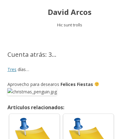
David Arcos
Hic sunt trolls
Saltar
al
contenido
Cuenta atrás: 3…
Tres
días…
Aprovecho para desearos
Felices Fiestas
Artículos relacionados: