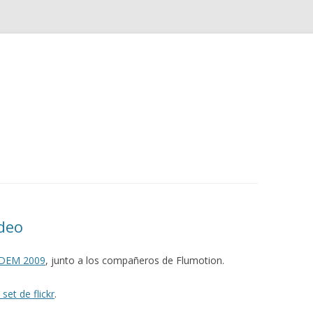
Saltar
al
contenido
deo
DEM 2009
, junto a los compañeros de Flumotion.
 set de flickr
.