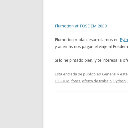
Flumotion at FOSDEM 2009
Flumotion mola: desarrollamos en
Pyt
y además nos pagan el viaje al Fosdem
Si lo he pintado bien, y te interesa la 
Esta entrada se publicó en
General
y está
FOSDEM
,
fotos
,
oferta de trabajo
,
Python
,