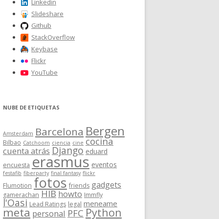
Linkedin
Slideshare
Github
StackOverflow
Keybase
Flickr
YouTube
NUBE DE ETIQUETAS
Bergen
Barcelona
Amsterdam
cocina
Bilbao
Catchoom
ciencia
cine
Django
cuenta atrás
eduard
erasmus
eventos
encuesta
festafib
fiberparty
final fantasy
flickr
fotos
gadgets
Flumotion
friends
HIB
howto
gamerachan
Immfly
l'Oasi
meneame
Lead Ratings
legal
meta
Python
PFC
personal