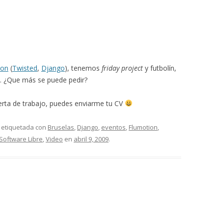
hon
(
Twisted
,
Django
), tenemos
friday project
y futbolín,
. ¿Que más se puede pedir?
oferta de trabajo, puedes enviarme tu CV
 etiquetada con
Bruselas
,
Django
,
eventos
,
Flumotion
,
Software Libre
,
Video
en
abril 9, 2009
.