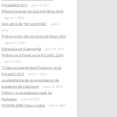
PyDataBCN 2017
julio 10, 2017
‘Efficient Django’ en la EuroPython 2016
agosto 1, 2016
Diez años de “Hic sunt trolls”
julio 5,
2016
‘Python in the Sky’ en la EuroPython 2015
agosto 17, 2015
Entrevista en ScannerFM
junio 20, 2015
‘Python on a Plane’ en la PyConES 2014
abril 9, 2015
’12 tips on Django Best Practices’ en la
PyConES 2013
enero 7, 2014
La plataforma de reconocimiento de
imágenes de Catchoom
mayo 23, 2013
Python y la Arquitectura web de
Flumotion
junio 28, 2012
FOSDEM 2009: fotos y video
abril 9, 2009