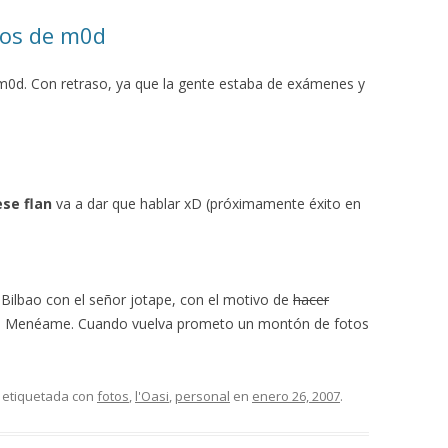
ños de m0d
0d. Con retraso, ya que la gente estaba de exámenes y
ese flan
va a dar que hablar xD (próximamente éxito en
 Bilbao con el señor jotape, con el motivo de
hacer
de Menéame. Cuando vuelva prometo un montón de fotos
 etiquetada con
fotos
,
l'Oasi
,
personal
en
enero 26, 2007
.