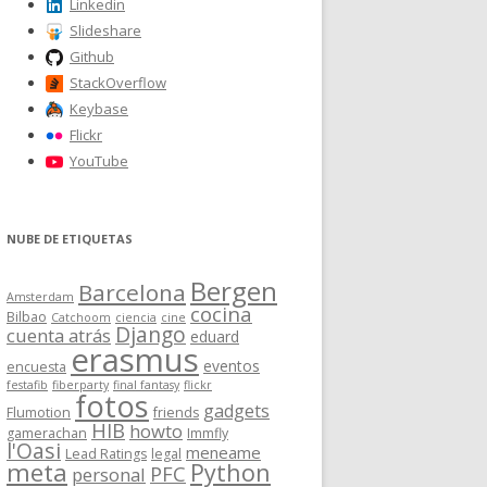
Linkedin
Slideshare
Github
StackOverflow
Keybase
Flickr
YouTube
NUBE DE ETIQUETAS
Bergen
Barcelona
Amsterdam
cocina
Bilbao
Catchoom
ciencia
cine
Django
cuenta atrás
eduard
erasmus
eventos
encuesta
festafib
fiberparty
final fantasy
flickr
fotos
gadgets
Flumotion
friends
HIB
howto
gamerachan
Immfly
l'Oasi
meneame
Lead Ratings
legal
meta
Python
PFC
personal