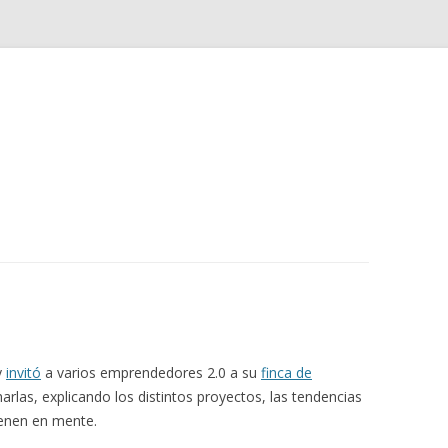
Saltar
al
contenido
y
invitó
a varios emprendedores 2.0 a su
finca de
rlas, explicando los distintos proyectos, las tendencias
ienen en mente.