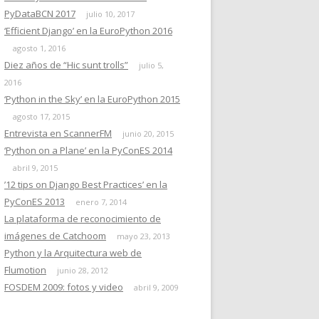
PyDataBCN 2017
julio 10, 2017
‘Efficient Django’ en la EuroPython 2016
agosto 1, 2016
Diez años de “Hic sunt trolls”
julio 5,
2016
‘Python in the Sky’ en la EuroPython 2015
agosto 17, 2015
Entrevista en ScannerFM
junio 20, 2015
‘Python on a Plane’ en la PyConES 2014
abril 9, 2015
’12 tips on Django Best Practices’ en la
PyConES 2013
enero 7, 2014
La plataforma de reconocimiento de
imágenes de Catchoom
mayo 23, 2013
Python y la Arquitectura web de
Flumotion
junio 28, 2012
FOSDEM 2009: fotos y video
abril 9, 2009