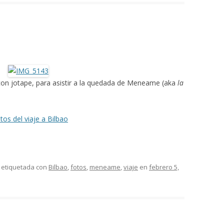
con jotape, para asistir a la quedada de Meneame (aka
la
tos del viaje a Bilbao
 etiquetada con
Bilbao
,
fotos
,
meneame
,
viaje
en
febrero 5,