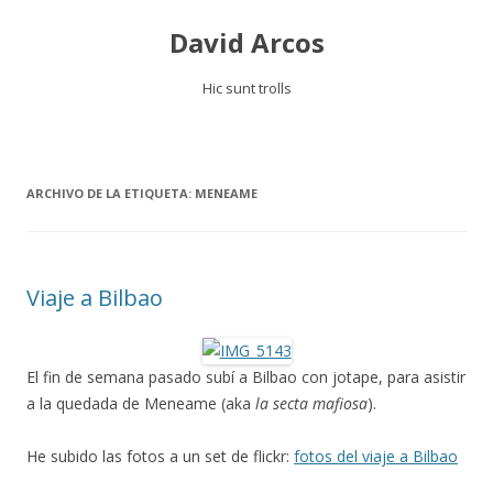
David Arcos
Hic sunt trolls
Saltar
al
contenido
ARCHIVO DE LA ETIQUETA:
MENEAME
Viaje a Bilbao
El fin de semana pasado subí a Bilbao con jotape, para asistir
a la quedada de Meneame (aka
la secta mafiosa
).
He subido las fotos a un set de flickr:
fotos del viaje a Bilbao