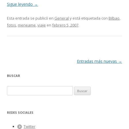
Sigue leyendo
→
Esta entrada se publicó en
General
y está etiquetada con
Bilbao
,
fotos
,
meneame
,
viaje
en
febrero 5, 2007
.
Navegación
Entradas más nuevas
→
de
BUSCAR
entradas
B
u
s
c
REDES SOCIALES
a
r
Twitter