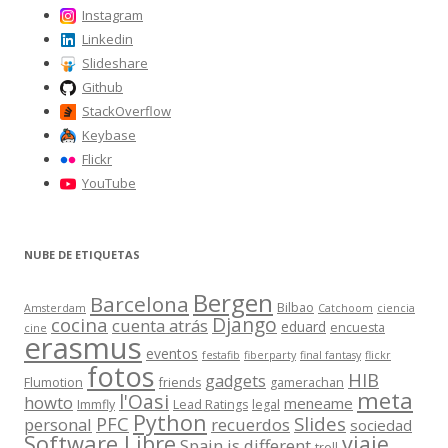
:
Instagram
Linkedin
Slideshare
Github
StackOverflow
Keybase
Flickr
YouTube
NUBE DE ETIQUETAS
Bergen
Barcelona
Bilbao
Amsterdam
Catchoom
ciencia
Django
cocina
cuenta atrás
eduard
encuesta
cine
erasmus
eventos
festafib
fiberparty
final fantasy
flickr
fotos
HIB
gadgets
Flumotion
friends
gamerachan
meta
l'Oasi
howto
meneame
Immfly
Lead Ratings
legal
Python
Slides
PFC
personal
recuerdos
sociedad
Software Libre
viaje
Spain is different
troll