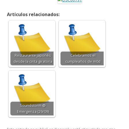
Artículos relacionados:
Restaurante japonés
Celebramos el
desde la cinta giratoria
cumpleaños de m0d
Soundstorm @
Emergenza (29/09)