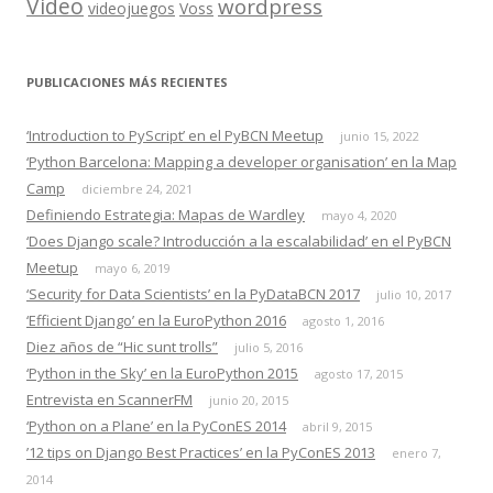
Video
wordpress
videojuegos
Voss
PUBLICACIONES MÁS RECIENTES
‘Introduction to PyScript’ en el PyBCN Meetup
junio 15, 2022
‘Python Barcelona: Mapping a developer organisation’ en la Map
Camp
diciembre 24, 2021
Definiendo Estrategia: Mapas de Wardley
mayo 4, 2020
‘Does Django scale? Introducción a la escalabilidad’ en el PyBCN
Meetup
mayo 6, 2019
‘Security for Data Scientists’ en la PyDataBCN 2017
julio 10, 2017
‘Efficient Django’ en la EuroPython 2016
agosto 1, 2016
Diez años de “Hic sunt trolls”
julio 5, 2016
‘Python in the Sky’ en la EuroPython 2015
agosto 17, 2015
Entrevista en ScannerFM
junio 20, 2015
‘Python on a Plane’ en la PyConES 2014
abril 9, 2015
’12 tips on Django Best Practices’ en la PyConES 2013
enero 7,
2014