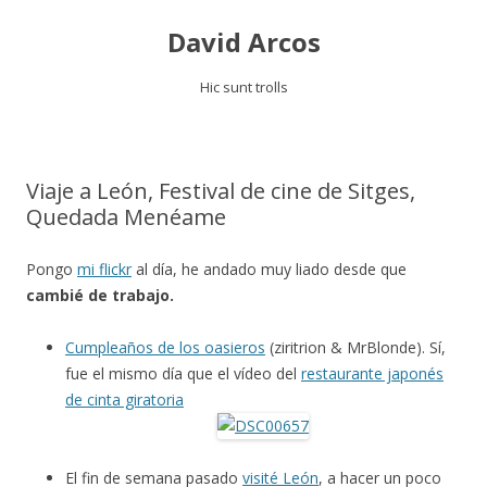
David Arcos
Hic sunt trolls
Saltar
al
contenido
Viaje a León, Festival de cine de Sitges,
Quedada Menéame
Pongo
mi flickr
al día, he andado muy liado desde que
cambié de trabajo.
Cumpleaños de los oasieros
(ziritrion & MrBlonde). Sí,
fue el mismo día que el vídeo del
restaurante japonés
de cinta giratoria
El fin de semana pasado
visité León
, a hacer un poco