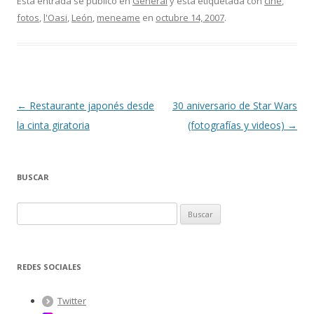
Esta entrada se publicó en
General
y está etiquetada con
cine
,
fotos
,
l'Oasi
,
León
,
meneame
en
octubre 14, 2007
.
Navegación
←
Restaurante japonés desde
30 aniversario de Star Wars
de
la cinta giratoria
(fotografías y videos)
→
entradas
BUSCAR
B
u
s
c
REDES SOCIALES
a
r
Twitter
: