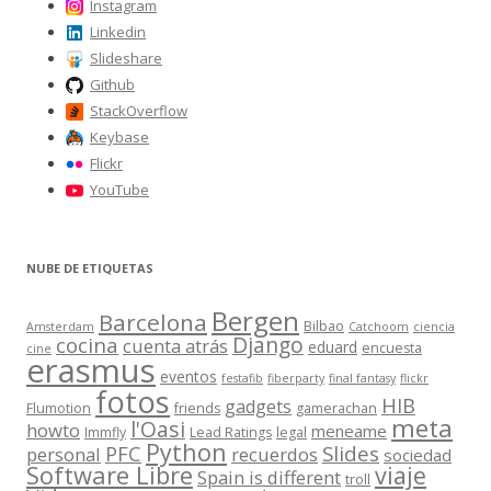
Instagram
Linkedin
Slideshare
Github
StackOverflow
Keybase
Flickr
YouTube
NUBE DE ETIQUETAS
Bergen
Barcelona
Bilbao
Amsterdam
Catchoom
ciencia
Django
cocina
cuenta atrás
eduard
encuesta
cine
erasmus
eventos
festafib
fiberparty
final fantasy
flickr
fotos
HIB
gadgets
Flumotion
friends
gamerachan
meta
l'Oasi
howto
meneame
Immfly
Lead Ratings
legal
Python
Slides
PFC
personal
recuerdos
sociedad
Software Libre
viaje
Spain is different
troll