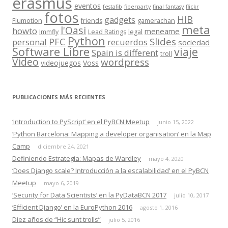
erasmus
eventos
festafib
fiberparty
final fantasy
flickr
fotos
HIB
gadgets
Flumotion
friends
gamerachan
meta
l'Oasi
howto
meneame
Immfly
Lead Ratings
legal
Python
Slides
PFC
personal
recuerdos
sociedad
Software Libre
viaje
Spain is different
troll
Video
wordpress
videojuegos
Voss
PUBLICACIONES MÁS RECIENTES
‘Introduction to PyScript’ en el PyBCN Meetup
junio 15, 2022
‘Python Barcelona: Mapping a developer organisation’ en la Map
Camp
diciembre 24, 2021
Definiendo Estrategia: Mapas de Wardley
mayo 4, 2020
‘Does Django scale? Introducción a la escalabilidad’ en el PyBCN
Meetup
mayo 6, 2019
‘Security for Data Scientists’ en la PyDataBCN 2017
julio 10, 2017
‘Efficient Django’ en la EuroPython 2016
agosto 1, 2016
Diez años de “Hic sunt trolls”
julio 5, 2016