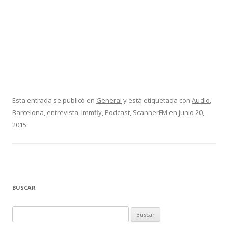
Esta entrada se publicó en
General
y está etiquetada con
Audio
,
Barcelona
,
entrevista
,
Immfly
,
Podcast
,
ScannerFM
en
junio 20,
2015
.
BUSCAR
B
u