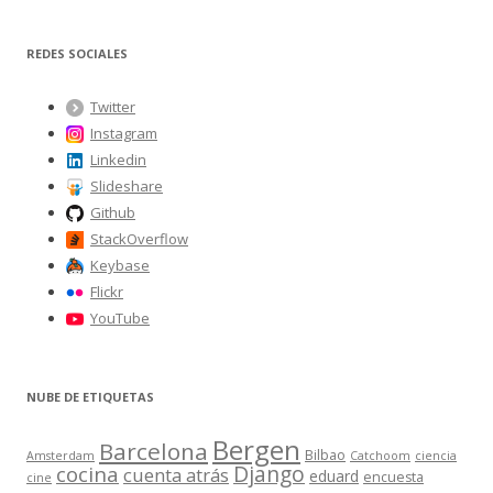
s
c
REDES SOCIALES
a
r
Twitter
:
Instagram
Linkedin
Slideshare
Github
StackOverflow
Keybase
Flickr
YouTube
NUBE DE ETIQUETAS
Bergen
Barcelona
Bilbao
Amsterdam
Catchoom
ciencia
Django
cocina
cuenta atrás
eduard
encuesta
cine