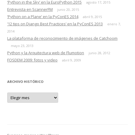
‘Python in the Sky’ en la EuroPython 2015
agosto 17, 2015
Entrevista en ScannerFM
junio 20, 2015
‘Python on a Plane’ en la PyConES 2014
abril 9, 2015
’12 tips on Django Best Practices’ en la PyConES 2013
enero 7,
2014
La plataforma de reconocimiento de imágenes de Catchoom
mayo 23, 2013
Python y la Arquitectura web de Flumotion
junio 28, 2012
FOSDEM 2009: fotos y video
abril 9, 2009
ARCHIVO HISTÓRICO
A
r
c
h
i
v
o
h
i
s