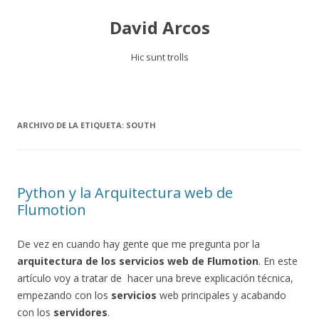
David Arcos
Hic sunt trolls
Saltar
al
contenido
ARCHIVO DE LA ETIQUETA:
SOUTH
Python y la Arquitectura web de
Flumotion
De vez en cuando hay gente que me pregunta por la
arquitectura de los servicios web de Flumotion
. En este
artículo voy a tratar de hacer una breve explicación técnica,
empezando con los
servicios
web principales y acabando
con los
servidores
.