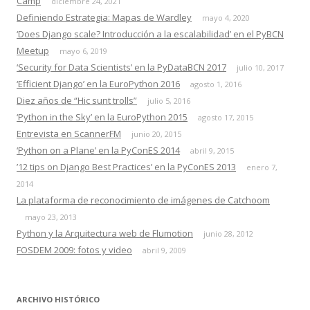
Camp
diciembre 24, 2021
Definiendo Estrategia: Mapas de Wardley
mayo 4, 2020
‘Does Django scale? Introducción a la escalabilidad’ en el PyBCN
Meetup
mayo 6, 2019
‘Security for Data Scientists’ en la PyDataBCN 2017
julio 10, 2017
‘Efficient Django’ en la EuroPython 2016
agosto 1, 2016
Diez años de “Hic sunt trolls”
julio 5, 2016
‘Python in the Sky’ en la EuroPython 2015
agosto 17, 2015
Entrevista en ScannerFM
junio 20, 2015
‘Python on a Plane’ en la PyConES 2014
abril 9, 2015
’12 tips on Django Best Practices’ en la PyConES 2013
enero 7,
2014
La plataforma de reconocimiento de imágenes de Catchoom
mayo 23, 2013
Python y la Arquitectura web de Flumotion
junio 28, 2012
FOSDEM 2009: fotos y video
abril 9, 2009
ARCHIVO HISTÓRICO