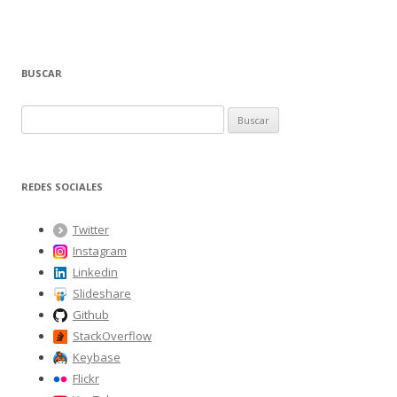
BUSCAR
B
u
s
c
REDES SOCIALES
a
r
Twitter
:
Instagram
Linkedin
Slideshare
Github
StackOverflow
Keybase
Flickr