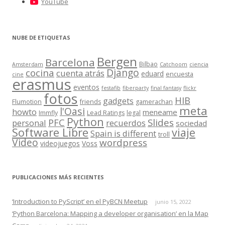
YouTube
NUBE DE ETIQUETAS
Bergen
Barcelona
Bilbao
Amsterdam
Catchoom
ciencia
Django
cocina
cuenta atrás
eduard
encuesta
cine
erasmus
eventos
festafib
fiberparty
final fantasy
flickr
fotos
HIB
gadgets
Flumotion
friends
gamerachan
meta
l'Oasi
howto
meneame
Immfly
Lead Ratings
legal
Python
Slides
PFC
personal
recuerdos
sociedad
Software Libre
viaje
Spain is different
troll
Video
wordpress
videojuegos
Voss
PUBLICACIONES MÁS RECIENTES
‘Introduction to PyScript’ en el PyBCN Meetup
junio 15, 2022
‘Python Barcelona: Mapping a developer organisation’ en la Map