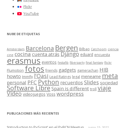
Flickr
YouTube
NUBE DE ETIQUETAS
Bergen
Barcelona
Bilbao
Amsterdam
Catchoom
ciencia
Django
cocina
cuenta atrás
eduard
encuesta
cine
erasmus
eventos
festafib
fiberparty
final fantasy
flickr
fotos
HIB
gadgets
Flumotion
friends
gamerachan
meta
l'Oasi
howto
meneame
Immfly
Lead Ratings
legal
Python
Slides
PFC
personal
recuerdos
sociedad
Software Libre
viaje
Spain is different
troll
Video
wordpress
videojuegos
Voss
PUBLICACIONES MÁS RECIENTES
‘Introduction to PyScript’ en el PyBCN Meetup
junio 15, 2022