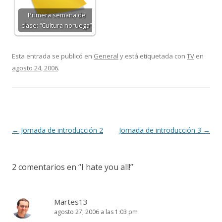
Primera semana de
clase: “Cultura noruega”
Esta entrada se publicó en
General
y está etiquetada con
TV
en
agosto 24, 2006
.
Navegación
←
Jornada de introducción 2
Jornada de introducción 3
→
de
entradas
2 comentarios en “
I hate you all!
”
Martes13
agosto 27, 2006 a las 1:03 pm