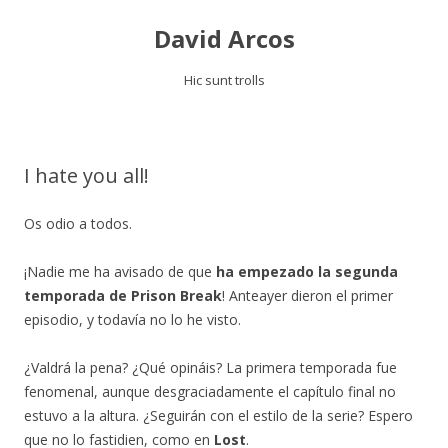
David Arcos
Hic sunt trolls
Saltar
al
contenido
I hate you all!
Os odio a todos.
¡Nadie me ha avisado de que
ha empezado la segunda
temporada de Prison Break
! Anteayer dieron el primer
episodio, y todavía no lo he visto.
¿Valdrá la pena? ¿Qué opináis? La primera temporada fue
fenomenal, aunque desgraciadamente el capítulo final no
estuvo a la altura. ¿Seguirán con el estilo de la serie? Espero
que no lo fastidien, como en
Lost
.