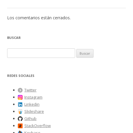
Los comentarios están cerrados.
BUSCAR
B
u
s
c
REDES SOCIALES
a
r
Twitter
:
Instagram
Linkedin
Slideshare
Github
StackOverflow
Keybase