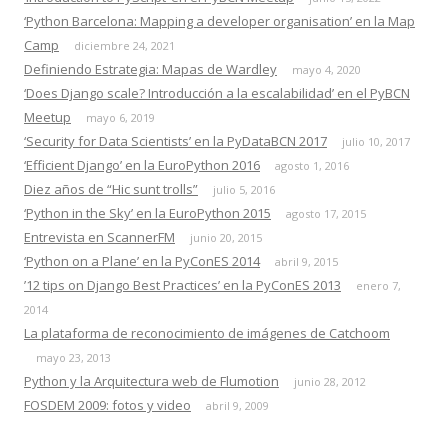
‘Python Barcelona: Mapping a developer organisation’ en la Map
Camp
diciembre 24, 2021
Definiendo Estrategia: Mapas de Wardley
mayo 4, 2020
‘Does Django scale? Introducción a la escalabilidad’ en el PyBCN
Meetup
mayo 6, 2019
‘Security for Data Scientists’ en la PyDataBCN 2017
julio 10, 2017
‘Efficient Django’ en la EuroPython 2016
agosto 1, 2016
Diez años de “Hic sunt trolls”
julio 5, 2016
‘Python in the Sky’ en la EuroPython 2015
agosto 17, 2015
Entrevista en ScannerFM
junio 20, 2015
‘Python on a Plane’ en la PyConES 2014
abril 9, 2015
’12 tips on Django Best Practices’ en la PyConES 2013
enero 7,
2014
La plataforma de reconocimiento de imágenes de Catchoom
mayo 23, 2013
Python y la Arquitectura web de Flumotion
junio 28, 2012
FOSDEM 2009: fotos y video
abril 9, 2009