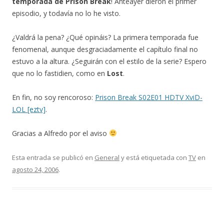
temporada de Prison Break
! Anteayer dieron el primer
episodio, y todavía no lo he visto.
¿Valdrá la pena? ¿Qué opináis? La primera temporada fue
fenomenal, aunque desgraciadamente el capítulo final no
estuvo a la altura. ¿Seguirán con el estilo de la serie? Espero
que no lo fastidien, como en
Lost
.
En fin, no soy rencoroso:
Prison Break S02E01 HDTV XviD-
LOL [eztv]
.
Gracias a Alfredo por el aviso
Esta entrada se publicó en
General
y está etiquetada con
TV
en
agosto 24, 2006
.