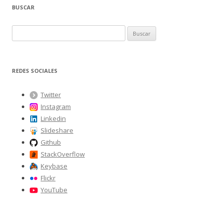
BUSCAR
B
u
s
c
REDES SOCIALES
a
r
Twitter
:
Instagram
Linkedin
Slideshare
Github
StackOverflow
Keybase
Flickr
YouTube