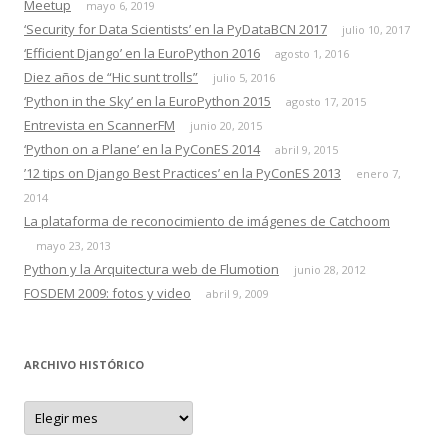
Meetup
mayo 6, 2019
‘Security for Data Scientists’ en la PyDataBCN 2017
julio 10, 2017
‘Efficient Django’ en la EuroPython 2016
agosto 1, 2016
Diez años de “Hic sunt trolls”
julio 5, 2016
‘Python in the Sky’ en la EuroPython 2015
agosto 17, 2015
Entrevista en ScannerFM
junio 20, 2015
‘Python on a Plane’ en la PyConES 2014
abril 9, 2015
’12 tips on Django Best Practices’ en la PyConES 2013
enero 7,
2014
La plataforma de reconocimiento de imágenes de Catchoom
mayo 23, 2013
Python y la Arquitectura web de Flumotion
junio 28, 2012
FOSDEM 2009: fotos y video
abril 9, 2009
ARCHIVO HISTÓRICO
A
r
c