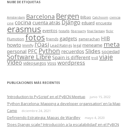
NUBE DE ETIQUETAS
Bergen
Barcelona
Bilbao
Amsterdam
Catchoom
ciencia
Django
cocina
cuenta atrás
eduard
encuesta
cine
erasmus
eventos
festafib
fiberparty
final fantasy
flickr
fotos
HIB
gadgets
Flumotion
friends
gamerachan
meta
l'Oasi
howto
meneame
Immfly
Lead Ratings
legal
Python
Slides
PFC
personal
recuerdos
sociedad
Software Libre
viaje
Spain is different
troll
Video
wordpress
videojuegos
Voss
PUBLICACIONES MÁS RECIENTES
‘Introduction to PyScript’ en el PyBCN Meetup
junio 15, 2022
‘Python Barcelona: Mapping a developer organisation’ en la Map
Camp
diciembre 24, 2021
Definiendo Estrategia: Mapas de Wardley
mayo 4, 2020
‘Does Django scale? Introducción a la escalabilidad’ en el PyBCN