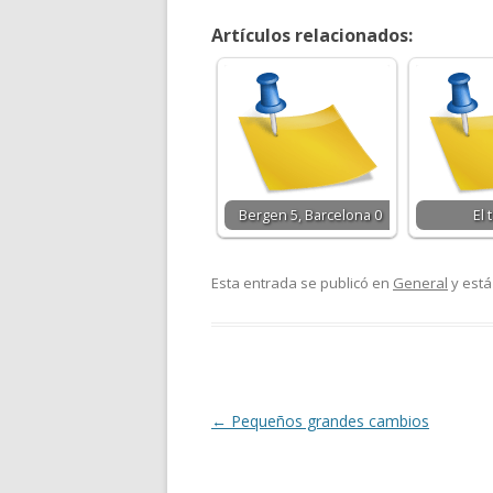
Artículos relacionados:
Bergen 5, Barcelona 0
El 
Esta entrada se publicó en
General
y está
Navegación
←
Pequeños grandes cambios
de
entradas