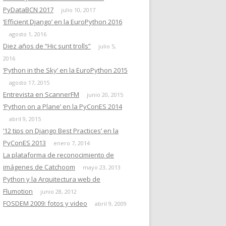
PyDataBCN 2017
julio 10, 2017
‘Efficient Django’ en la EuroPython 2016
agosto 1, 2016
Diez años de “Hic sunt trolls”
julio 5,
2016
‘Python in the Sky’ en la EuroPython 2015
agosto 17, 2015
Entrevista en ScannerFM
junio 20, 2015
‘Python on a Plane’ en la PyConES 2014
abril 9, 2015
’12 tips on Django Best Practices’ en la
PyConES 2013
enero 7, 2014
La plataforma de reconocimiento de
imágenes de Catchoom
mayo 23, 2013
Python y la Arquitectura web de
Flumotion
junio 28, 2012
FOSDEM 2009: fotos y video
abril 9, 2009