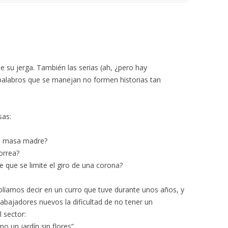
e su jerga. También las serias (ah, ¿pero hay
 palabros que se manejan no formen historias tan
sas:
a masa madre?
orrea?
e que se limite el giro de una corona?
 solíamos decir en un curro que tuve durante unos años, y
abajadores nuevos la dificultad de no tener un
 sector:
o un jardín sin flores”.