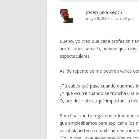
Josep (aka XepC)
mayo 9, 2007 a las 8:23 pm
Bueno, yo creo que cada profesión tien
profesiones serias?), aunque quizá los
espectaculares.
Así de repente se me ocurren varias co
¿Tú sabes qué pasa cuando duermes l
¿Y qué ocurre cuando se troncha una c
O, por decir otra, ¿qué importancia tien
Para finalizar, te regalo un refrán que
que empleábamos para explicar a los tr
vocabulario técnico unificado en todo el
“En Lejona, un yugo sin sojardas es com