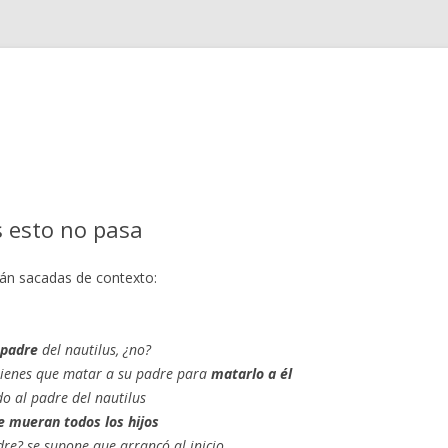
Saltar
al
contenido
s esto no pasa
tán sacadas de contexto:
 padre
del nautilus, ¿no?
ienes que matar a su padre para
matarlo a él
do al padre del nautilus
e mueran todos los hijos
re? se supone que arrancó al inicio