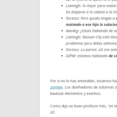
Liamngls: lo mejor para matarl
les disparas a la cabeza a la li
llorencs: Pero quizás tengas a
matando a ese hijo lo solucio
davidcg: ¿Estais hablando de un
Liamngls: Racoon City está lle
problemas pero debes administ
llorencs: Lo parece, xD con zo
DZPM: estamos hablando
de s
Por si no lo has entendido, estamos h
zombie
. Los diseñadores de sistemas 
bautizar elementos y eventos.
Como dijo un buen profesor mío, “
en l
xD