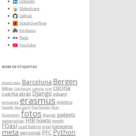
Linkedin
Slideshare
Github
StackOverflow
Keybase
Flickr
YouTube
NUBE DE ETIQUETAS
Bergen
Barcelona
Amsterdam
cocina
Bilbao
Catchoom
ciencia
cine
Django
cuenta atrás
eduard
erasmus
eventos
encuesta
festafib
fiberparty
final fantasy
flickr
fotos
gadgets
Flumotion
friends
HIB
howto
gamerachan
Immfly
l'Oasi
meneame
Lead Ratings
legal
meta
Python
PFC
personal