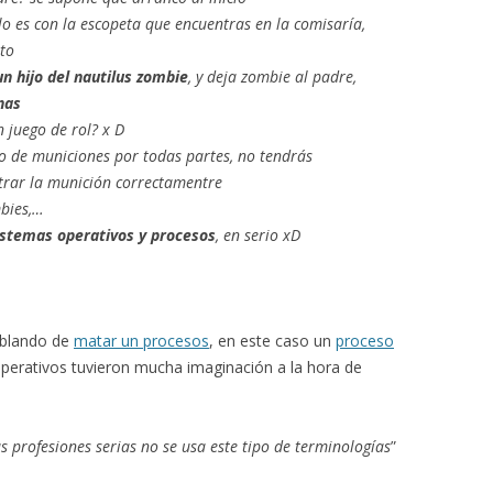
o es con la escopeta que encuentras en la comisaría,
sto
un hijo del nautilus zombie
, y deja zombie al padre,
nas
 juego de rol? x D
no de municiones por todas partes, no tendrás
rar la munición correctamentre
mbies,…
istemas operativos y procesos
, en serio xD
ablando de
matar un procesos
, en este caso un
proceso
operativos tuvieron mucha imaginación a la hora de
as profesiones serias no se usa este tipo de terminologías
”