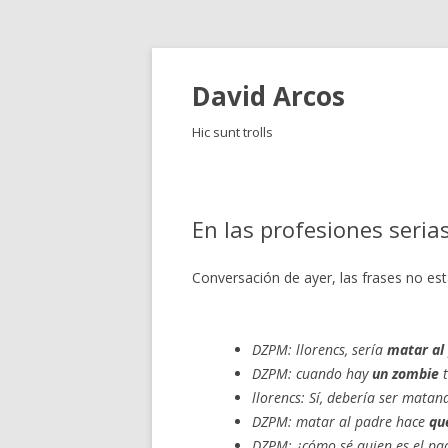
David Arcos
Hic sunt trolls
En las profesiones seria
Conversación de ayer, las frases no es
DZPM: llorencs, sería
matar al
DZPM: cuando hay
un zombie
t
llorencs: Sí, debería ser matan
DZPM: matar al padre hace
qu
DZPM: ¿cómo sé quien es el pad