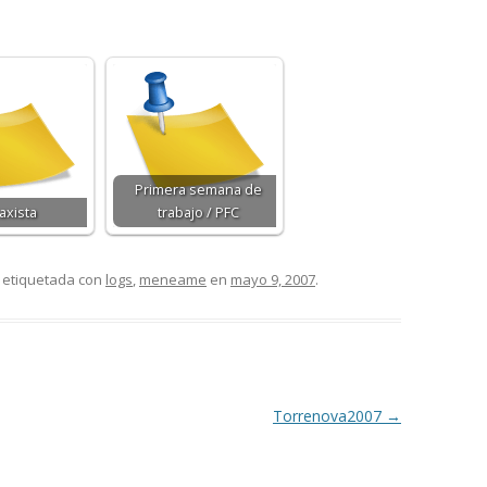
Primera semana de
taxista
trabajo / PFC
 etiquetada con
logs
,
meneame
en
mayo 9, 2007
.
Torrenova2007
→