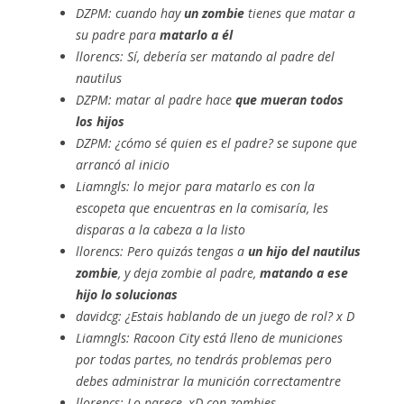
DZPM: cuando hay
un zombie
tienes que matar a
su padre para
matarlo a él
llorencs: Sí, debería ser matando al padre del
nautilus
DZPM: matar al padre hace
que mueran todos
los hijos
DZPM: ¿cómo sé quien es el padre? se supone que
arrancó al inicio
Liamngls: lo mejor para matarlo es con la
escopeta que encuentras en la comisaría, les
disparas a la cabeza a la listo
llorencs: Pero quizás tengas a
un hijo del nautilus
zombie
, y deja zombie al padre,
matando a ese
hijo lo solucionas
davidcg: ¿Estais hablando de un juego de rol? x D
Liamngls: Racoon City está lleno de municiones
por todas partes, no tendrás problemas pero
debes administrar la munición correctamentre
llorencs: Lo parece, xD con zombies,…