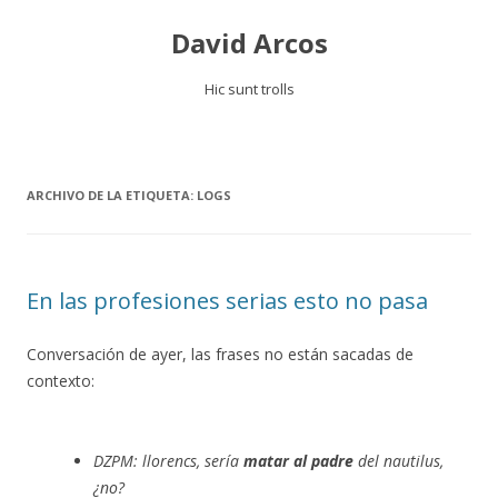
David Arcos
Hic sunt trolls
Saltar
al
contenido
ARCHIVO DE LA ETIQUETA:
LOGS
En las profesiones serias esto no pasa
Conversación de ayer, las frases no están sacadas de
contexto:
DZPM: llorencs, sería
matar al padre
del nautilus,
¿no?