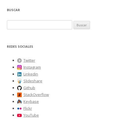
BUSCAR
B
u
s
c
REDES SOCIALES
a
r
Twitter
:
Instagram
Linkedin
Slideshare
Github
StackOverflow
Keybase
Flickr
YouTube