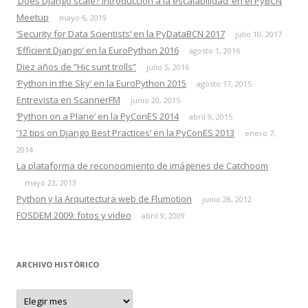
‘Does Django scale? Introducción a la escalabilidad’ en el PyBCN
Meetup
mayo 6, 2019
‘Security for Data Scientists’ en la PyDataBCN 2017
julio 10, 2017
‘Efficient Django’ en la EuroPython 2016
agosto 1, 2016
Diez años de “Hic sunt trolls”
julio 5, 2016
‘Python in the Sky’ en la EuroPython 2015
agosto 17, 2015
Entrevista en ScannerFM
junio 20, 2015
‘Python on a Plane’ en la PyConES 2014
abril 9, 2015
’12 tips on Django Best Practices’ en la PyConES 2013
enero 7,
2014
La plataforma de reconocimiento de imágenes de Catchoom
mayo 23, 2013
Python y la Arquitectura web de Flumotion
junio 28, 2012
FOSDEM 2009: fotos y video
abril 9, 2009
ARCHIVO HISTÓRICO
A
r