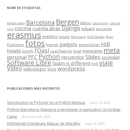
NUBE DE ETIQUETAS
Bergen
Barcelona
Bilbao
Amsterdam
Catchoom
ciencia
Django
cocina
cuenta atrás
eduard
encuesta
cine
erasmus
eventos
festafib
fiberparty
final fantasy
flickr
fotos
HIB
gadgets
Flumotion
friends
gamerachan
meta
l'Oasi
howto
meneame
Immfly
Lead Ratings
legal
Python
Slides
PFC
personal
recuerdos
sociedad
Software Libre
viaje
Spain is different
troll
Video
wordpress
videojuegos
Voss
PUBLICACIONES MÁS RECIENTES
‘Introduction to PyScript’ en el PyBCN Meetup
junio 15, 2022
‘Python Barcelona: Mapping a developer organisation’ en la Map
Camp
diciembre 24, 2021
Definiendo Estrategia: Mapas de Wardley
mayo 4, 2020