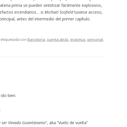
teria prima se pueden sintetizar fácilmente explosivos,
factos incendiarios… si
Michael Scofield
tuviese acceso,
principal, antes del intermedio del primer capítulo.
 etiquetada con
Barcelona
,
cuenta atrás
,
erasmus
,
personal
,
 ido bien.
.
e ser llevado Guantánamo
“, aka “Vuelo de vuelta”