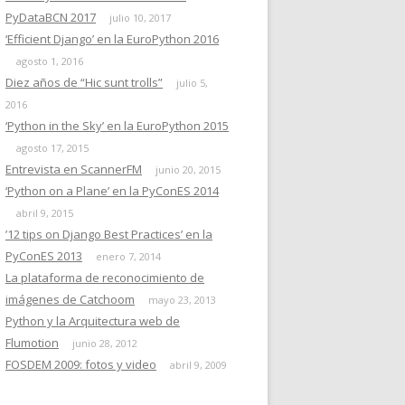
PyDataBCN 2017
julio 10, 2017
‘Efficient Django’ en la EuroPython 2016
agosto 1, 2016
Diez años de “Hic sunt trolls”
julio 5,
2016
‘Python in the Sky’ en la EuroPython 2015
agosto 17, 2015
Entrevista en ScannerFM
junio 20, 2015
‘Python on a Plane’ en la PyConES 2014
abril 9, 2015
’12 tips on Django Best Practices’ en la
PyConES 2013
enero 7, 2014
La plataforma de reconocimiento de
imágenes de Catchoom
mayo 23, 2013
Python y la Arquitectura web de
Flumotion
junio 28, 2012
FOSDEM 2009: fotos y video
abril 9, 2009