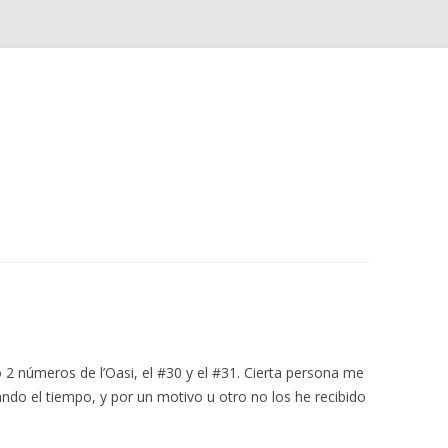
Saltar
al
contenido
2 números de l’Oasi, el #30 y el #31. Cierta persona me
sando el tiempo, y por un motivo u otro no los he recibido