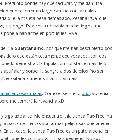
r. Pregunto dónde hay que facturar, y me dan una
nido que recorrer un largo camino con la maleta.
gada que la maleta pesa demasiado. Pesaba igual que
os, supongo. Esta chica no sabía mucho inglés, me
se pone a hablarme en portugués. Viva.
 de ir a
Guantánamo
, por que me han descubierto dos
onsidero que están totalmente equivocados, con dos
 puedo demostrar: la tripulación consta de más de 5
s apuñalar y sorber la sangre a dos de ellos (no son
n). ¡Necesitaría al menos 3 zumitos más!
 a hacer cosas malas
. Como él se metió
uno
, yo tenía
, pero me tomaré la revancha xD
 y sigo adelante. Me encuentro… ¡la tienda Tax-Free! Ya
y la pasta de dientes son armas peligrosas que pueden
. En tal caso, la tienda Tax-Free es un puto arsenal en
do ahí puedes conquistar un país pequeño. No soy