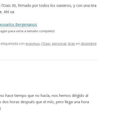
 l’Oasi 30, firmado por todos los oasieros, y con una tira
. Ahí va:
 imagen para verla a tamaño completo)
 etiquetada con
erasmus
,
l'Oasi
,
personal
,
tiras
en
diciembre
o hace tiempo que no hacía, nos hemos dirigido al
do dos horas después que el mío, pero llega una hora
)