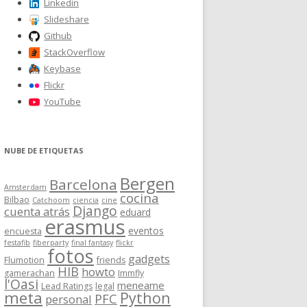
Linkedin
Slideshare
Github
StackOverflow
Keybase
Flickr
YouTube
NUBE DE ETIQUETAS
Bergen
Barcelona
Amsterdam
cocina
Bilbao
Catchoom
ciencia
cine
Django
cuenta atrás
eduard
erasmus
eventos
encuesta
festafib
fiberparty
final fantasy
flickr
fotos
gadgets
Flumotion
friends
HIB
howto
gamerachan
Immfly
l'Oasi
meneame
Lead Ratings
legal
meta
Python
PFC
personal