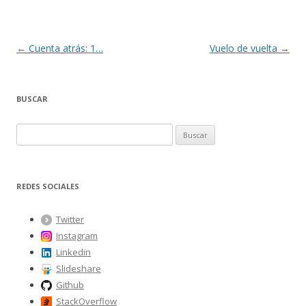
Navegación
←
Cuenta atrás: 1…
Vuelo de vuelta
→
de
entradas
BUSCAR
B
u
s
c
REDES SOCIALES
a
r
Twitter
:
Instagram
Linkedin
Slideshare
Github
StackOverflow