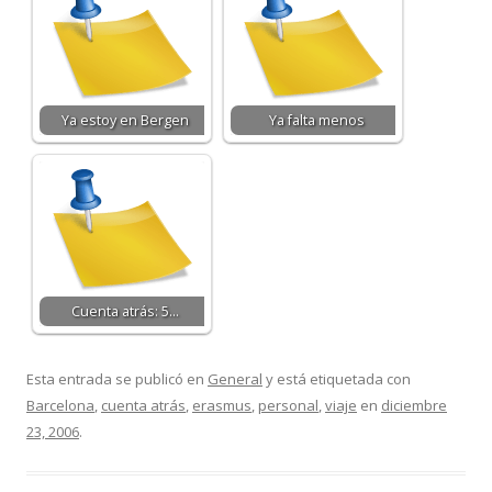
Ya estoy en Bergen
Ya falta menos
Cuenta atrás: 5…
Esta entrada se publicó en
General
y está etiquetada con
Barcelona
,
cuenta atrás
,
erasmus
,
personal
,
viaje
en
diciembre
23, 2006
.