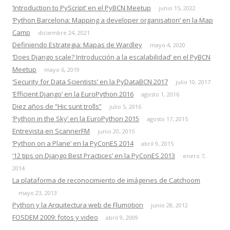
‘Introduction to PyScript’ en el PyBCN Meetup
junio 15, 2022
‘Python Barcelona: Mapping a developer organisation’ en la Map
Camp
diciembre 24, 2021
Definiendo Estrategia: Mapas de Wardley
mayo 4, 2020
‘Does Django scale? Introducción a la escalabilidad’ en el PyBCN
Meetup
mayo 6, 2019
‘Security for Data Scientists’ en la PyDataBCN 2017
julio 10, 2017
‘Efficient Django’ en la EuroPython 2016
agosto 1, 2016
Diez años de “Hic sunt trolls”
julio 5, 2016
‘Python in the Sky’ en la EuroPython 2015
agosto 17, 2015
Entrevista en ScannerFM
junio 20, 2015
‘Python on a Plane’ en la PyConES 2014
abril 9, 2015
’12 tips on Django Best Practices’ en la PyConES 2013
enero 7,
2014
La plataforma de reconocimiento de imágenes de Catchoom
mayo 23, 2013
Python y la Arquitectura web de Flumotion
junio 28, 2012
FOSDEM 2009: fotos y video
abril 9, 2009