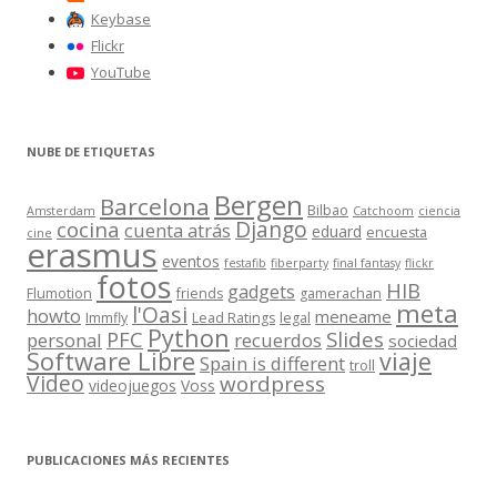
Keybase
Flickr
YouTube
NUBE DE ETIQUETAS
Bergen
Barcelona
Bilbao
Amsterdam
Catchoom
ciencia
Django
cocina
cuenta atrás
eduard
encuesta
cine
erasmus
eventos
festafib
fiberparty
final fantasy
flickr
fotos
HIB
gadgets
Flumotion
friends
gamerachan
meta
l'Oasi
howto
meneame
Immfly
Lead Ratings
legal
Python
Slides
PFC
personal
recuerdos
sociedad
Software Libre
viaje
Spain is different
troll
Video
wordpress
videojuegos
Voss
PUBLICACIONES MÁS RECIENTES