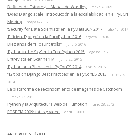
Definiendo Estrategia: Mapas de Wardley
mayo 4, 2020
‘Does Django scale? Introducción a la escalabilidad’ en el PyBCN
Meetup
mayo 6, 2019
‘Security for Data Scientists’ en la PyDataBCN 2017
julio 10, 2017
‘Efficient Django’ en la EuroPython 2016
agosto 1, 2016
Diez años de “Hic sunt trolls”
julio 5, 2016
‘Python in the Sky’ en la EuroPython 2015
agosto 17, 2015
Entrevista en ScannerFM
junio 20, 2015
‘Python on a Plane’ en la PyConES 2014
abril 9, 2015
’12 tips on Django Best Practices’ en la PyConES 2013
enero 7,
2014
La plataforma de reconocimiento de imágenes de Catchoom
mayo 23, 2013
Python y la Arquitectura web de Flumotion
junio 28, 2012
FOSDEM 2009: fotos y video
abril 9, 2009
ARCHIVO HISTÓRICO