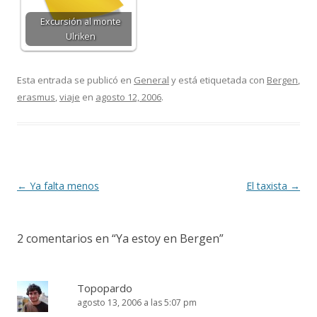
Excursión al monte
Ulriken
Esta entrada se publicó en
General
y está etiquetada con
Bergen
,
erasmus
,
viaje
en
agosto 12, 2006
.
Navegación
←
Ya falta menos
El taxista
→
de
entradas
2 comentarios en “
Ya estoy en Bergen
”
Topopardo
agosto 13, 2006 a las 5:07 pm