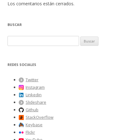
Los comentarios están cerrados.
BUSCAR
B
u
s
c
REDES SOCIALES
a
r
Twitter
:
Instagram
Linkedin
Slideshare
Github
StackOverflow
Keybase
Flickr
YouTube