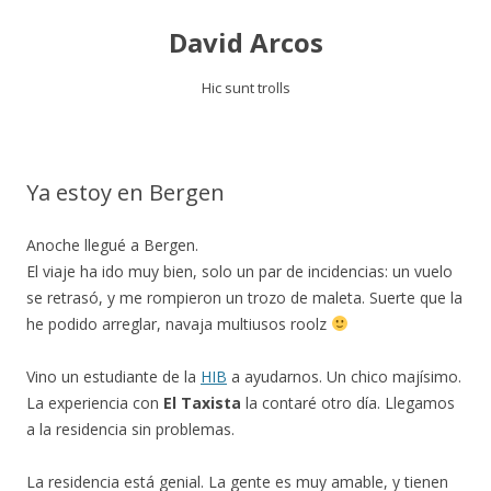
David Arcos
Hic sunt trolls
Saltar
al
contenido
Ya estoy en Bergen
Anoche llegué a Bergen.
El viaje ha ido muy bien, solo un par de incidencias: un vuelo
se retrasó, y me rompieron un trozo de maleta. Suerte que la
he podido arreglar, navaja multiusos roolz
Vino un estudiante de la
HIB
a ayudarnos. Un chico majísimo.
La experiencia con
El Taxista
la contaré otro día. Llegamos
a la residencia sin problemas.
La residencia está genial. La gente es muy amable, y tienen