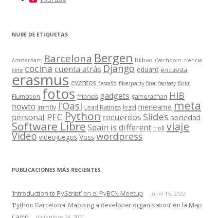
NUBE DE ETIQUETAS
Bergen
Barcelona
Bilbao
Amsterdam
Catchoom
ciencia
Django
cocina
cuenta atrás
eduard
encuesta
cine
erasmus
eventos
festafib
fiberparty
final fantasy
flickr
fotos
HIB
gadgets
Flumotion
friends
gamerachan
meta
l'Oasi
howto
meneame
Immfly
Lead Ratings
legal
Python
Slides
PFC
personal
recuerdos
sociedad
Software Libre
viaje
Spain is different
troll
Video
wordpress
videojuegos
Voss
PUBLICACIONES MÁS RECIENTES
‘Introduction to PyScript’ en el PyBCN Meetup
junio 15, 2022
‘Python Barcelona: Mapping a developer organisation’ en la Map
Camp
diciembre 24, 2021