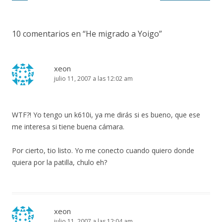
entradas
10 comentarios en “
He migrado a Yoigo
”
xeon
julio 11, 2007 a las 12:02 am
WTF?! Yo tengo un k610i, ya me dirás si es bueno, que ese
me interesa si tiene buena cámara.
Por cierto, tio listo. Yo me conecto cuando quiero donde
quiera por la patilla, chulo eh?
xeon
julio 11, 2007 a las 12:04 am