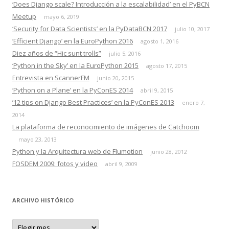
‘Does Django scale? Introducción a la escalabilidad’ en el PyBCN
Meetup
mayo 6, 2019
‘Security for Data Scientists’ en la PyDataBCN 2017
julio 10, 2017
‘Efficient Django’ en la EuroPython 2016
agosto 1, 2016
Diez años de “Hic sunt trolls”
julio 5, 2016
‘Python in the Sky’ en la EuroPython 2015
agosto 17, 2015
Entrevista en ScannerFM
junio 20, 2015
‘Python on a Plane’ en la PyConES 2014
abril 9, 2015
’12 tips on Django Best Practices’ en la PyConES 2013
enero 7,
2014
La plataforma de reconocimiento de imágenes de Catchoom
mayo 23, 2013
Python y la Arquitectura web de Flumotion
junio 28, 2012
FOSDEM 2009: fotos y video
abril 9, 2009
ARCHIVO HISTÓRICO
A