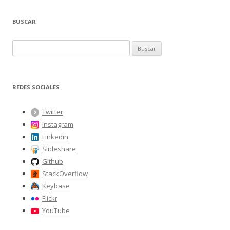
BUSCAR
B
u
s
c
REDES SOCIALES
a
r
Twitter
:
Instagram
Linkedin
Slideshare
Github
StackOverflow
Keybase
Flickr
YouTube