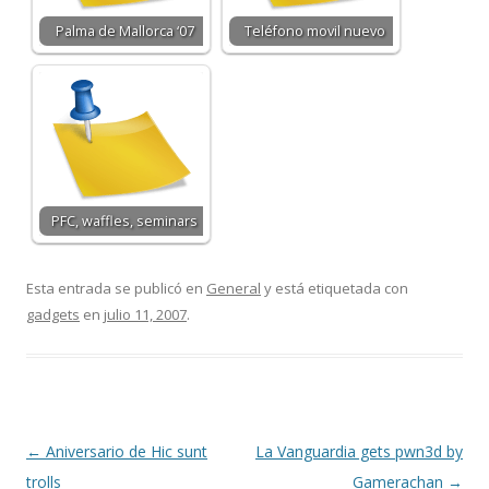
Palma de Mallorca ‘07
Teléfono movil nuevo
PFC, waffles, seminars
Esta entrada se publicó en
General
y está etiquetada con
gadgets
en
julio 11, 2007
.
Navegación
←
Aniversario de Hic sunt
La Vanguardia gets pwn3d by
de
trolls
Gamerachan
→