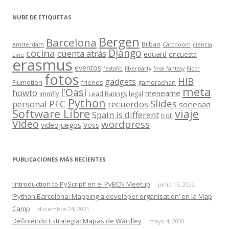
NUBE DE ETIQUETAS
Bergen
Barcelona
Bilbao
Amsterdam
Catchoom
ciencia
Django
cocina
cuenta atrás
eduard
encuesta
cine
erasmus
eventos
festafib
fiberparty
final fantasy
flickr
fotos
HIB
gadgets
Flumotion
friends
gamerachan
meta
l'Oasi
howto
meneame
Immfly
Lead Ratings
legal
Python
Slides
PFC
personal
recuerdos
sociedad
Software Libre
viaje
Spain is different
troll
Video
wordpress
videojuegos
Voss
PUBLICACIONES MÁS RECIENTES
‘Introduction to PyScript’ en el PyBCN Meetup
junio 15, 2022
‘Python Barcelona: Mapping a developer organisation’ en la Map
Camp
diciembre 24, 2021
Definiendo Estrategia: Mapas de Wardley
mayo 4, 2020